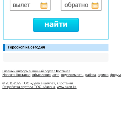
Гороскоп на сегодня
Главный информационный портал Костаная
Новости Костаная
,
объявления
,
авто
,
недвижимость
,
работа
,
афиша
,
форум
...
© 2011-2025 ТОО «Дело в шляпе», г.Костанай
Разработка портала ТОО «Аксон»
,
www.axon.kz