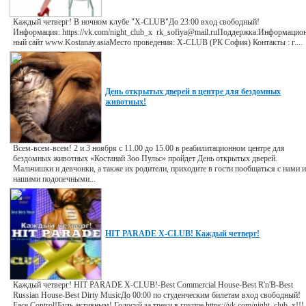
Каждый четверг! В ночном клубе "X-CLUB"До 23:00 вход свободный!
Информация: https://vk.com/night_club_x rk_sofiya@mail.ruПоддержка:Информацио
ный сайт www.Kostanay.asiaМесто проведения: X-CLUB (РК София) Контакты : г....
День открытых дверей в центре для бездомных
животных!
Всем-всем-всем! 2 и 3 ноября с 11.00 до 15.00 в реабилитационном центре для
бездомных животных «Костанай Зоо Пульс» пройдет День открытых дверей.
Мальчишки и девчонки, а также их родители, приходите в гости пообщаться с нами 
нашими подопечными...
HIT PARADE X-CLUB! Каждый четверг!
Каждый четверг! HIT PARADE X-CLUB!-Best Commercial House-Best R'n'B-Best
Russian House-Best Dirty MusicДо 00:00 по студенческим билетам вход свободный!
Face Control!Будь активным! Голосуй за треки в группе https://vk.com/night_club_x!!!