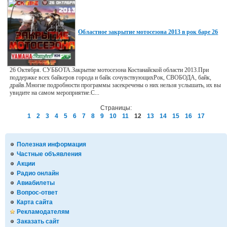
Областное закрытие мотосезона 2013 в рок баре 26
26 Октября. СУББОТА.Закрытие мотосезона Костанайской области 2013.При
поддержке всех байкеров города и байк сочувствующихРок, СВОБОДА, байк,
драйв.Многие подробности программы засекречены о них нельзя услышать, их вы
увидите на самом мероприятие.С...
Страницы:
1
2
3
4
5
6
7
8
9
10
11
12
13
14
15
16
17
Полезная информация
Частные объявления
Акции
Радио онлайн
Авиабилеты
Вопрос-ответ
Карта сайта
Рекламодателям
Заказать сайт