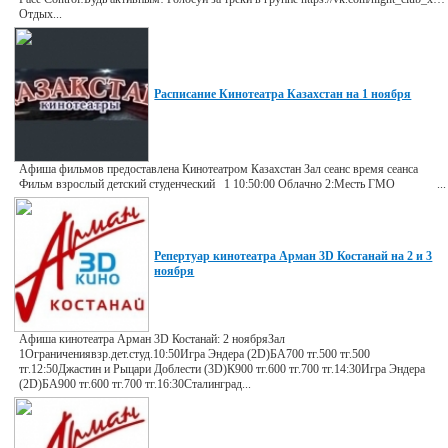
Отдых...
Расписание Кинотеатра Казахстан на 1 ноября
Афиша фильмов предоставлена Кинотеатром Казахстан Зал сеанс время сеанса
Фильм взрослый детский студенческий 1 10:50:00 Облачно 2:Месть ГМО ...
Репертуар кинотеатра Арман 3D Костанай на 2 и 3
ноября
Афиша кинотеатра Арман 3D Костанай: 2 ноябряЗал
1Ограничениявзр.дет.студ.10:50Игра Эндера (2D)БА700 тг.500 тг.500
тг.12:50Джастин и Рыцари Доблести (3D)К900 тг.600 тг.700 тг.14:30Игра Эндера
(2D)БА900 тг.600 тг.700 тг.16:30Сталинград...