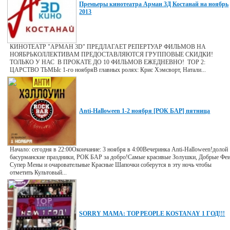
Премьеры кинотеатра Арман 3Д Костанай на ноябрь
2013
КИНОТЕАТР "АРМАН 3D" ПРЕДЛАГАЕТ РЕПЕРТУАР ФИЛЬМОВ НА
НОЯБРЬКОЛЛЕКТИВАМ ПРЕДОСТАВЛЯЮТСЯ ГРУППОВЫЕ СКИДКИ!
ТОЛЬКО У НАС В ПРОКАТЕ ДО 10 ФИЛЬМОВ ЕЖЕДНЕВНО! ТОР 2:
ЦАРСТВО ТЬМЫс 1-го ноябряВ главных ролях: Крис Хэмсворт, Натали...
Anti-Halloween 1-2 ноября [РОК БАР] пятница
Начало: сегодня в 22:00Окончание: 3 ноября в 4:00Вечеринка Anti-Halloween!долой
басурманские праздники, РОК БАР за добро!Самые красивые Золушки, Добрые Феи
Супер Мены и очаровательные Красные Шапочки соберутся в эту ночь чтобы
отметить Культовый...
SORRY MAMA: TOP PEOPLE KOSTANAY 1 ГОД!!!