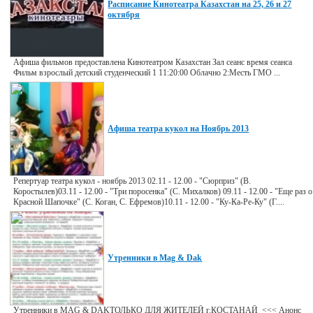
Расписание Кинотеатра Казахстан на 25, 26 и 27
октября
Афиша фильмов предоставлена Кинотеатром Казахстан Зал сеанс время сеанса
Фильм взрослый детский студенческий 1 11:20:00 Облачно 2:Месть ГМО ...
Афиша театра кукол на Ноябрь 2013
Репертуар театра кукол - ноябрь 2013 02.11 - 12.00 - "Сюрприз" (В.
Коростылев)03.11 - 12.00 - "Три поросенка" (С. Михалков) 09.11 - 12.00 - "Еще раз о
Красной Шапочке" (С. Коган, С. Ефремов)10.11 - 12.00 - "Ку-Ка-Ре-Ку" (Г....
Утренники в Mag & Dak
Утренники в MAG & DAKТОЛЬКО ДЛЯ ЖИТЕЛЕЙ г.КОСТАНАЙ <<< Анонс