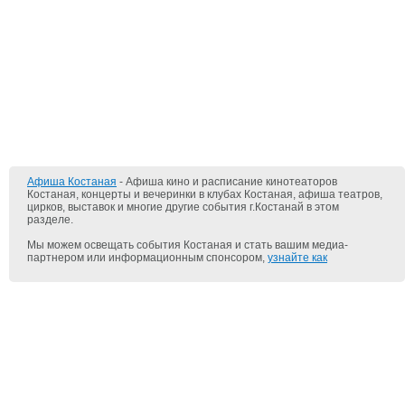
Афиша Костаная
- Афиша кино и расписание кинотеаторов
Костаная, концерты и вечеринки в клубах Костаная, афиша театров,
цирков, выставок и многие другие события г.Костанай в этом
разделе.
Мы можем освещать события Костаная и стать вашим медиа-
партнером или информационным спонсором,
узнайте как