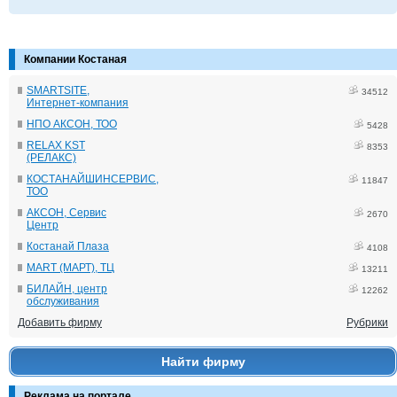
Компании Костаная
SMARTSITE,
34512
Интернет-компания
НПО АКСОН, ТОО
5428
RELAX KST
8353
(РЕЛАКС)
КОСТАНАЙШИНСЕРВИС,
11847
ТОО
АКСОН, Сервис
2670
Центр
Костанай Плаза
4108
MART (МАРТ), ТЦ
13211
БИЛАЙН, центр
12262
обслуживания
Добавить фирму
Рубрики
Найти фирму
Реклама на портале