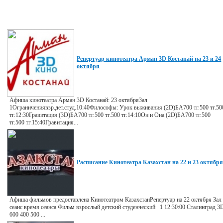
Репертуар кинотеатра Арман 3D Костанай на 23 и 24
октября
Афиша кинотеатра Арман 3D Костанай: 23 октябряЗал
1Ограничениявзр.дет.студ.10:40Философы: Урок выживания (2D)БА700 тг.500 тг.50
тг.12:30Гравитация (3D)БА700 тг.500 тг.500 тг.14:10Он и Она (2D)БА700 тг.500
тг.500 тг.15:40Гравитация...
Расписание Кинотеатра Казахстан на 22 и 23 октябр
Афиша фильмов предоставлена Кинотеатром КазахстанРепертуар на 22 октября Зал
сеанс время сеанса Фильм взрослый детский студенческий 1 12:30:00 Сталинград 3
600 400 500 ...