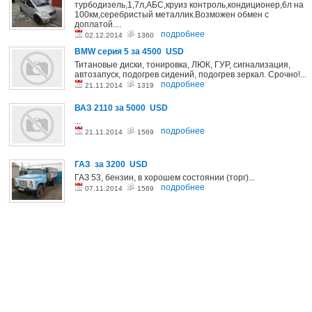
турбодизель,1,7л,АБС,круиз контроль,кондиционер,6л на
100км,серебристый металлик.Возможен обмен с
доплатой....
подробнее
02.12.2014
1360
BMW серия 5
за 4500 USD
Титановые диски, тонировка, ЛЮК, ГУР, сигнализация,
автозапуск, подогрев сидений, подогрев зеркал. Срочно!...
подробнее
21.11.2014
1319
ВАЗ 2110
за 5000 USD
...
подробнее
21.11.2014
1569
ГАЗ
за 3200 USD
ГАЗ 53, бензин, в хорошем состоянии (торг)...
подробнее
07.11.2014
1569