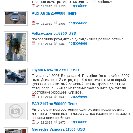
торг при осмотре. Авто находится в Челябинске...
подробнее
07.01.2015
1330
Audi A8
за 2600000 Тенге
...
подробнее
04.01.2015
1507
Volkswagen
за 5300 USD
пассат универсал,литые диски,зимния резина,летния....
подробнее
19.12.2014
1462
Toyota RAV4
за 23500 USD
Toyota rav4 2007 Тоёта рав 4. Приобретён в декабре 2007
года. Двигатель 2 литра, коробка автомат, темно-серый
кузов, салон светлый бежевый, ткань. Пробег 65000 км.
Установлена нижняя металлическая зашита двигателя.
Состояние хорошее, близкое...
подробнее
16.12.2014
1530
ВАЗ 2107
за 500000 Тенге
Авто в отличном состоянии один хозяин новая резина
летняя и зимняя вся на дисках сигнализация центр замок
эл зажигание не битая ...
подробнее
14.12.2014
1679
Mersedes Vaneo
за 11500 USD