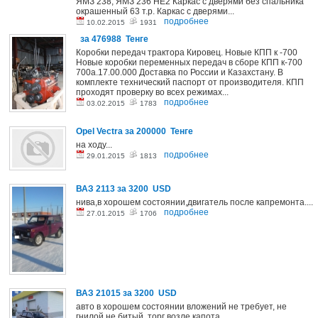
ЯМЗ 238, ЯМЗ 236 НЕ2 Каркас с дверями без спальника
окрашенный 63 т.р. Каркас с дверями...
подробнее
10.02.2015
1931
за 476988 Тенге
Коробки передач трактора Кировец. Новые КПП к -700
Новые коробки переменных передач в сборе КПП к-700
700a.17.00.000 Доставка по России и Казахстану. В
комплекте технический паспорт от производителя. КПП
проходят проверку во всех режимах...
подробнее
03.02.2015
1783
Opel Vectra
за 200000 Тенге
на ходу...
подробнее
29.01.2015
1813
ВАЗ 2113
за 3200 USD
нива,в хорошем состоянии,двигатель после капремонта....
подробнее
27.01.2015
1706
ВАЗ 21015
за 3200 USD
авто в хорошем состоянии вложений не требует, не
гнилой не битый, торг возле капота...