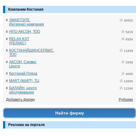
Компании Костаная
SMARTSITE,
34502
Интернет-компания
НПО АКСОН, ТОО
5419
RELAX KST
8334
(РЕЛАКС)
КОСТАНАЙШИНСЕРВИС,
11839
ТОО
АКСОН, Сервис
2659
Центр
Костанай Плаза
4095
MART (МАРТ), ТЦ
13200
БИЛАЙН, центр
12246
обслуживания
Добавить фирму
Рубрики
Найти фирму
Реклама на портале