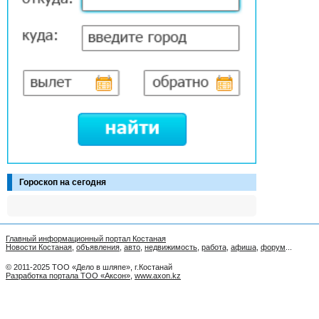
Гороскоп на сегодня
Главный информационный портал Костаная
Новости Костаная
,
объявления
,
авто
,
недвижимость
,
работа
,
афиша
,
форум
...
© 2011-2025 ТОО «Дело в шляпе», г.Костанай
Разработка портала ТОО «Аксон»
,
www.axon.kz