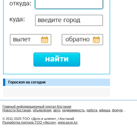
Гороскоп на сегодня
Главный информационный портал Костаная
Новости Костаная
,
объявления
,
авто
,
недвижимость
,
работа
,
афиша
,
форум
...
© 2011-2025 ТОО «Дело в шляпе», г.Костанай
Разработка портала ТОО «Аксон»
,
www.axon.kz