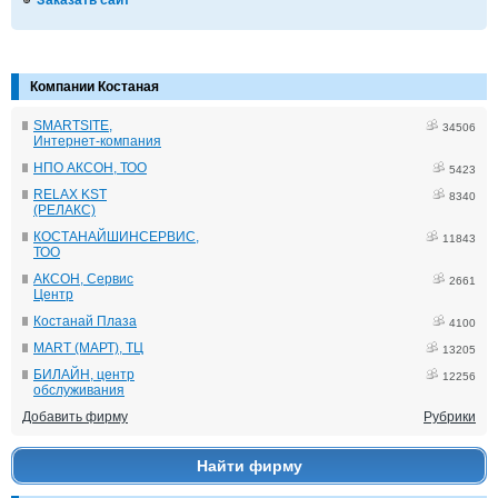
Заказать сайт
Компании Костаная
SMARTSITE,
34506
Интернет-компания
НПО АКСОН, ТОО
5423
RELAX KST
8340
(РЕЛАКС)
КОСТАНАЙШИНСЕРВИС,
11843
ТОО
АКСОН, Сервис
2661
Центр
Костанай Плаза
4100
MART (МАРТ), ТЦ
13205
БИЛАЙН, центр
12256
обслуживания
Добавить фирму
Рубрики
Найти фирму