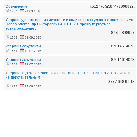
Объявление
т.512776(д),87472098892.
1454
21.03.2016
Утеряно удостоверение личности и водительское удостоверение на имя
Попов Александр Викторович 04. 01.1979 .прошу вернуть за
вознагрождение .
87756898917
1591
03.09.2015
Утеряны документы
87014614073
1551
13.07.2015
Утеряны документы
87014614073
1557
13.07.2015
Утеряно Удостоверение личности Ганина Татьяна Валерьевна.Считать
не действительным
8777 648 91 48
1617
11.06.2015