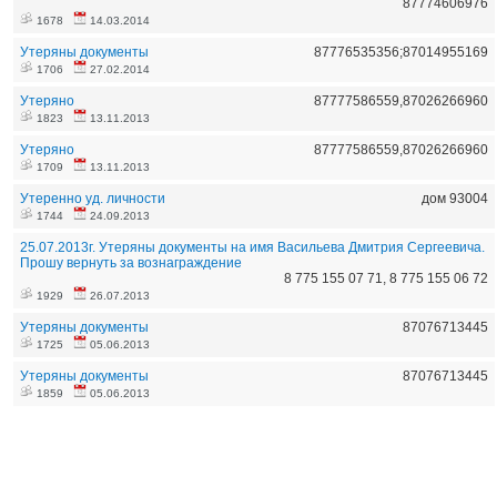
87774606976
1678
14.03.2014
Утеряны документы
87776535356;87014955169
1706
27.02.2014
Утеряно
87777586559,87026266960
1823
13.11.2013
Утеряно
87777586559,87026266960
1709
13.11.2013
Утеренно уд. личности
дом 93004
1744
24.09.2013
25.07.2013г. Утеряны документы на имя Васильева Дмитрия Сергеевича.
Прошу вернуть за вознаграждение
8 775 155 07 71, 8 775 155 06 72
1929
26.07.2013
Утеряны документы
87076713445
1725
05.06.2013
Утеряны документы
87076713445
1859
05.06.2013