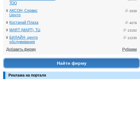
ТОО
АКСОН, Сервис
2639
Центр
Костанай Плаза
4078
MART (МАРТ), ТЦ
13182
БИЛАЙН, центр
12230
обслуживания
Добавить фирму
Рубрики
Найти фирму
Реклама на портале