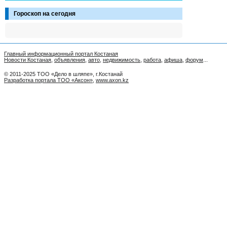
Гороскоп на сегодня
Главный информационный портал Костаная
Новости Костаная
,
объявления
,
авто
,
недвижимость
,
работа
,
афиша
,
форум
...
© 2011-2025 ТОО «Дело в шляпе», г.Костанай
Разработка портала ТОО «Аксон»
,
www.axon.kz