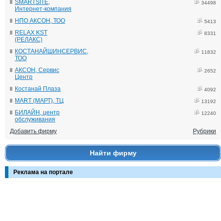
SMARTSITE,
34498
Интернет-компания
НПО АКСОН, ТОО
5413
RELAX KST
8331
(РЕЛАКС)
КОСТАНАЙШИНСЕРВИС,
11832
ТОО
АКСОН, Сервис
2652
Центр
Костанай Плаза
4092
MART (МАРТ), ТЦ
13192
БИЛАЙН, центр
12240
обслуживания
Добавить фирму
Рубрики
Найти фирму
Реклама на портале