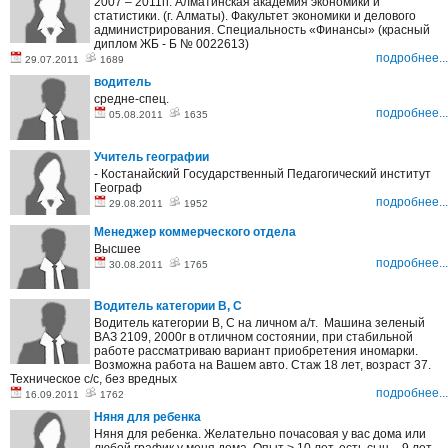
2007 – 2011гг. Алматинская академия экономики и
статистики. (г. Алматы). Факультет экономики и делового
администрирования. Специальность «Финансы» (красный
диплом ЖБ - Б № 0022613)
подробнее...
29.07.2011
1689
водитель
средне-спец.
подробнее...
05.08.2011
1635
Учитель географии
- Костанайский Государственный Педагогический институт
Географ
подробнее...
29.08.2011
1952
Менеджер коммерческого отдела
Высшее
подробнее...
30.08.2011
1765
Водитель категории В, С
Водитель категории В, С на личном а/т. Машина зеленый
ВАЗ 2109, 2000г в отличном состоянии, при стабильной
работе рассматриваю вариант приобретения иномарки.
Возможна работа на Вашем авто. Стаж 18 лет, возраст 37.
Техническое с/с, без вредных
подробнее...
16.09.2011
1762
Няня для ребенка
Няня для ребенка. Желательно почасовая у вас дома или