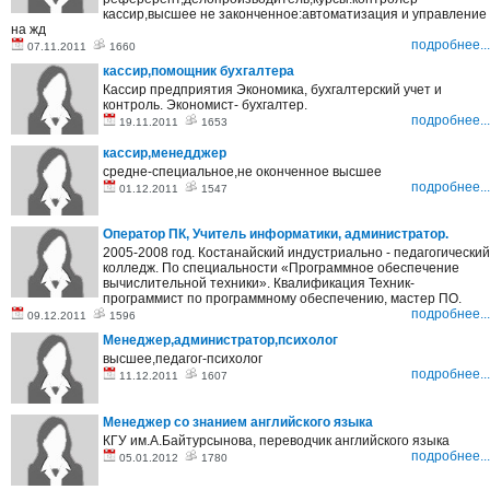
кассир,высшее не законченное:автоматизация и управление
на жд
подробнее...
07.11.2011
1660
кассир,помощник бухгалтера
Кассир предприятия Экономика, бухгалтерский учет и
контроль. Экономист- бухгалтер.
подробнее...
19.11.2011
1653
кассир,менедджер
средне-специальное,не оконченное высшее
подробнее...
01.12.2011
1547
Оператор ПК, Учитель информатики, администратор.
2005-2008 год. Костанайский индустриально - педагогический
колледж. По специальности «Программное обеспечение
вычислительной техники». Квалификация Техник-
программист по программному обеспечению, мастер ПО.
подробнее...
09.12.2011
1596
Менеджер,администратор,психолог
высшее,педагог-психолог
подробнее...
11.12.2011
1607
Менеджер со знанием английского языка
КГУ им.А.Байтурсынова, переводчик английского языка
подробнее...
05.01.2012
1780