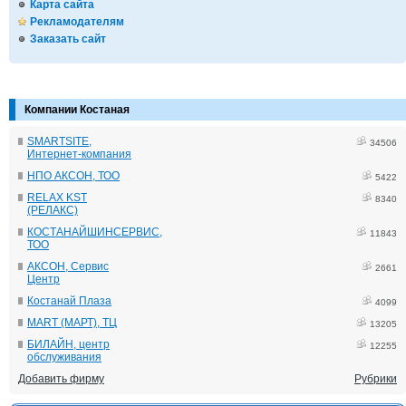
Карта сайта
Рекламодателям
Заказать сайт
Компании Костаная
SMARTSITE,
34506
Интернет-компания
НПО АКСОН, ТОО
5422
RELAX KST
8340
(РЕЛАКС)
КОСТАНАЙШИНСЕРВИС,
11843
ТОО
АКСОН, Сервис
2661
Центр
Костанай Плаза
4099
MART (МАРТ), ТЦ
13205
БИЛАЙН, центр
12255
обслуживания
Добавить фирму
Рубрики