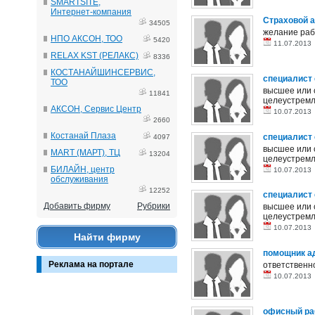
SMARTSITE,
Интернет-компания
Страховой а
34505
желание рабо
НПО АКСОН, ТОО
5420
11.07.201
RELAX KST (РЕЛАКС)
8336
КОСТАНАЙШИНСЕРВИС,
специалист
ТОО
высшее или 
11841
целеустремле
АКСОН, Сервис Центр
10.07.201
2660
Костанай Плаза
специалист
4097
высшее или 
MART (МАРТ), ТЦ
13204
целеустремле
БИЛАЙН, центр
10.07.201
обслуживания
12252
специалист 
Добавить фирму
Рубрики
высшее или 
целеустремле
10.07.201
Найти фирму
помощник а
Реклама на портале
ответственно
10.07.201
офисный ра