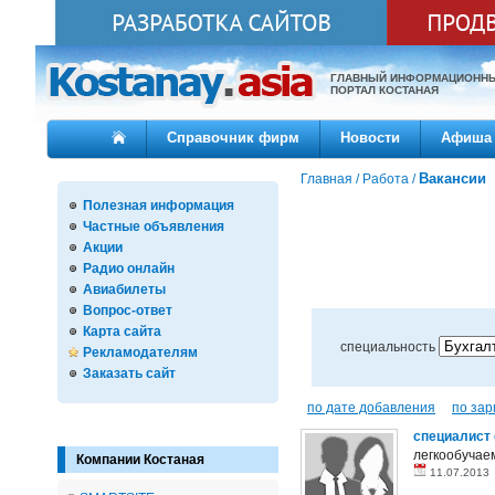
ГЛАВНЫЙ ИНФОРМАЦИОНН
ПОРТАЛ КОСТАНАЯ
Справочник фирм
Новости
Афиша
Вакансии
Главная
/
Работа
/
Полезная информация
Частные объявления
Акции
Радио онлайн
Авиабилеты
Вопрос-ответ
Карта сайта
специальность
Рекламодателям
Заказать сайт
по дате добавления
по зар
специалист 
легкообучаем
Компании Костаная
11.07.201