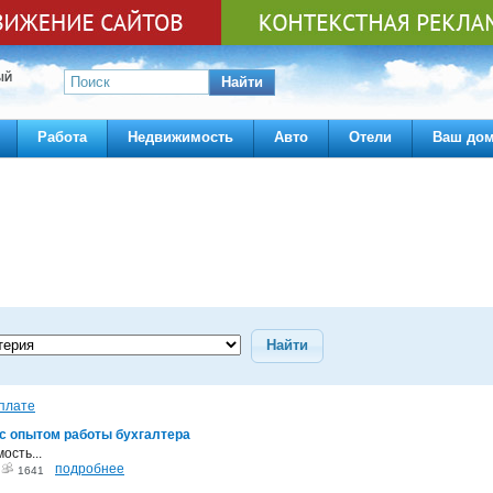
ЫЙ
Найти
Работа
Недвижимость
Авто
Отели
Ваш до
Найти
плате
с опытом работы бухгалтера
ость...
подробнее
3
1641