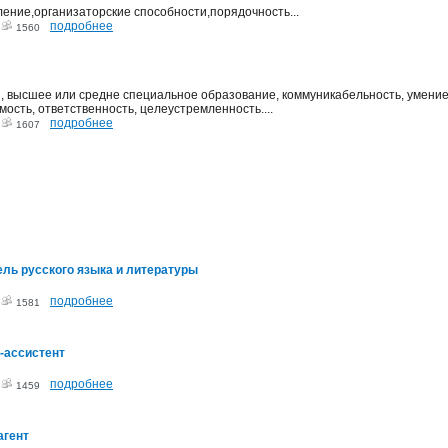
ение,организаторские способности,порядочность...
подробнее
3
1560
, высшее или средне специальное образование, коммуникабельность, умение 
мость, ответственность, целеустремленность....
подробнее
3
1607
ль русского языка и литературы
подробнее
3
1581
-ассистент
подробнее
3
1459
агент