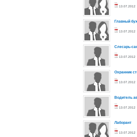
...
13.07.201
Главный бу
...
13.07.201
Слесарь-са
...
13.07.201
Охранник ст
...
13.07.201
Водитель а
...
13.07.201
Лаборант
...
13.07.201