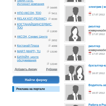
SMARTSITE,
Интернет-компания
электрик ( м
34495
...
НПО АКСОН, ТОО
5411
17.07.201
RELAX KST (РЕЛАКС)
8330
КОСТАНАЙШИНСЕРВИС,
риэлтер
ТОО
коммуникабел
11830
17.07.201
АКСОН, Сервис Центр
2652
Костанай Плаза
риэлтер
4089
коммуникабел
MART (МАРТ), ТЦ
13190
17.07.201
БИЛАЙН, центр
обслуживания
12240
бухгалтер-к
Добавить фирму
Рубрики
...
16.07.201
Найти фирму
Водитель а
Реклама на портале
...
16.07.201
Работа в Р