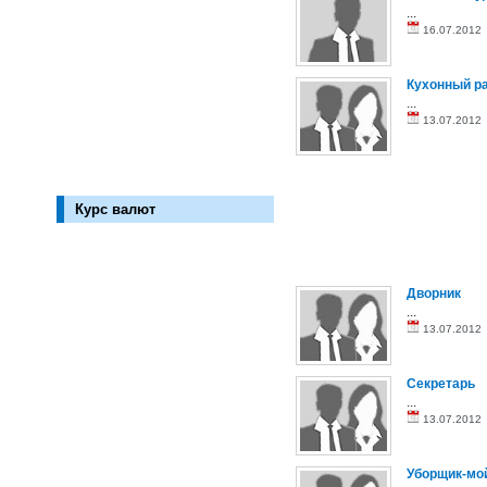
...
16.07.201
Кухонный р
...
13.07.201
Курс валют
Дворник
...
13.07.201
Секретарь
...
13.07.201
Уборщик-мо