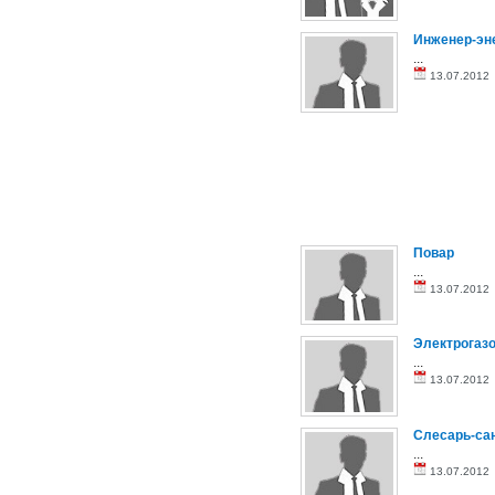
Инженер-эн
...
13.07.201
Повар
...
13.07.201
Электрогаз
...
13.07.201
Слесарь-са
...
13.07.201