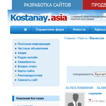
ГЛАВНЫЙ ИНФОРМАЦИОНН
ПОРТАЛ КОСТАНАЯ
Справочник фирм
Новости
Афиша
Вакансии
Главная
/
Работа
/
Полезная информация
Частные объявления
Акции
Радио онлайн
Авиабилеты
Вопрос-ответ
Карта сайта
специальность
Рекламодателям
Заказать сайт
по дате добавления
по зар
садовник
...
Компании Костаная
17.07.201