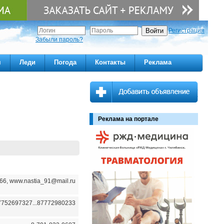
Регистрация
Забыли пароль?
м
Леди
Погода
Контакты
Реклама
Реклама на портале
6, www.nastia_91@mail.ru
7752697327...87772980233