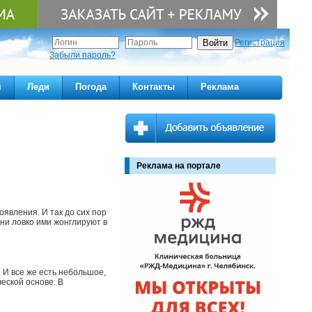
Регистрация
Забыли пароль?
м
Леди
Погода
Контакты
Реклама
Реклама на портале
оявления. И так до сих пор
ни ловко ими жонглируют в
 И все же есть небольшое,
еской основе. В