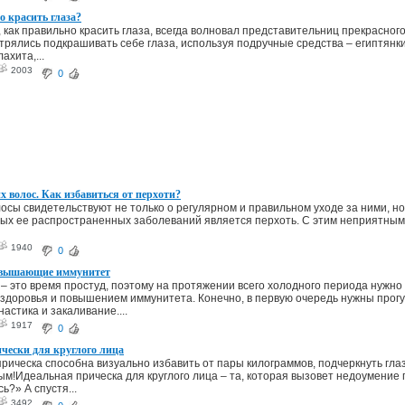
 красить глаза?
, как правильно красить глаза, всегда волновал представительниц прекрасног
рялись подкрашивать себе глаза, используя подручные средства – египтянк
ахита,...
2003
0
 волос. Как избавиться от перхоти?
осы свидетельствуют не только о регулярном и правильном уходе за ними, но
ых ее распространенных заболеваний является перхоть. С этим неприятным
1940
0
овышающие иммунитет
 – это время простуд, поэтому на протяжении всего холодного периода нужно
здоровья и повышением иммунитета. Конечно, в первую очередь нужны прогу
астика и закаливание....
1917
0
чески для круглого лица
рическа способна визуально избавить от пары килограммов, подчеркнуть гла
м!Идеальная прическа для круглого лица – та, которая вызовет недоумение п
ь?» А спустя...
3492