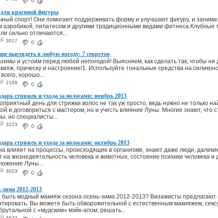
0
 для красивой фигуры
чный спорт! Они помогают поддерживать форму и улучшают фигуру, и занима
м аэробикой, пилатесом и другими традиционными видами фитнеса.Клубные т
или сильно отличаются...
3017
0
е выглядеть в любую погоду: 7 секретов
зимы и устоим перед любой непогодой! Выясняем, как сделать так, чтобы ни д
кияж, прическу и настроение!1. Используйте тональные средства на силикон
всего, хорошо...
2168
0
арь стрижек и ухода за волосами: ноябрь 2013
оприятный день для стрижки волос не так уж просто, ведь нужно не только н
ой и договориться с мастером, но и учесть влияние Луны. Многие знают, что 
ы, но специалисты...
3223
0
арь стрижек и ухода за волосами: октябрь 2013
уна влияет на процессы, происходящие в организме, знают даже люди, далеки
 на жизнедеятельность человека и животных, состояние психики человека и 
ложение Луны...
3023
0
-зима 2012-2013
 быть модный макияж сезона осень-зима 2012-2013? Визажисты предлагают
тировать. Вы можете быть обворожительной с естественным макияжем, сексу
брутальной с «мудским» мэйк-апом, решать...
4633