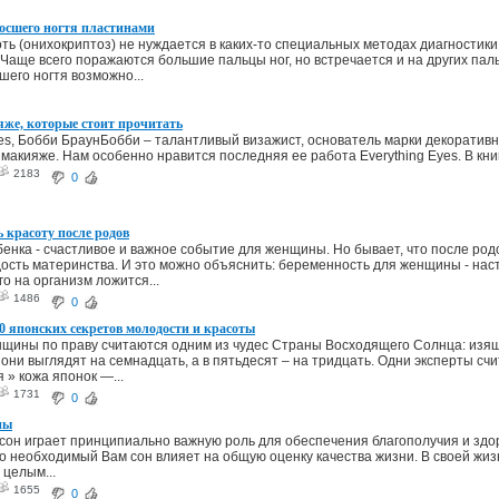
осшего ногтя пластинами
ть (онихокриптоз) не нуждается в каких-то специальных методах диагностик
 Чаще всего поражаются большие пальцы ног, но встречается и на других па
шего ногтя возможно...
яже, которые стоит прочитать
yes, Бобби БраунБобби – талантливый визажист, основатель марки декоративн
 макияже. Нам особенно нравится последняя ее работа Everything Eyes. В кни
2183
0
 красоту после родов
енка - счастливое и важное событие для женщины. Но бывает, что после род
ость материнства. И это можно объяснить: беременность для женщины - нас
о на организм ложится...
1486
0
0 японских секретов молодости и красоты
щины по праву считаются одним из чудес Страны Восходящего Солнца: изя
 они выглядят на семнадцать, а в пятьдесят – на тридцать. Одни эксперты сч
» кожа японок —...
1731
0
ны
он играет принципиально важную роль для обеспечения благополучия и зд
то необходимый Вам сон влияет на общую оценку качества жизни. В своей ж
 целым...
1655
0