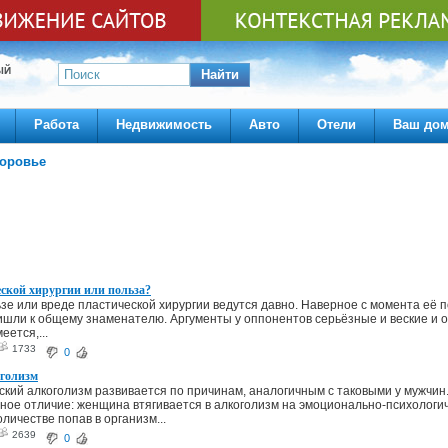
ЫЙ
Найти
Работа
Недвижимость
Авто
Отели
Ваш до
доровье
еской хирургии или польза?
зе или вреде пластической хирургии ведутся давно. Наверное с момента её п
ишли к общему знаменателю. Аргументы у оппонентов серьёзные и веские и о
еется,...
1733
0
голизм
ий алкоголизм развивается по причинам, аналогичным с таковыми у мужчин.
ное отличие: женщина втягивается в алкоголизм на эмоционально-психологич
личестве попав в организм...
2639
0