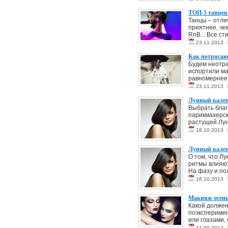
ТОП-5 танцев
Танцы – отли
приятнее, че
RnB... Все ст
23.11.2013
Как потрясающ
Будем неотра
испортили ма
равномернее 
23.11.2013
Лунный календ
Выбрать благ
парикмахерск
растущей Лун
18.10.2013
Лунный календ
О том, что Л
ритмы влияют
На фазу и по
18.10.2013
Макияж осень
Какой должен
поэксперимен
или глазами, 
11.09.2012