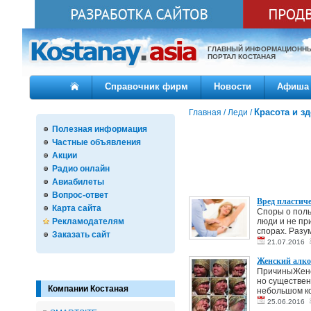
ГЛАВНЫЙ ИНФОРМАЦИОНН
ПОРТАЛ КОСТАНАЯ
Справочник фирм
Новости
Афиша
Красота и з
Главная
/
Леди
/
Полезная информация
Частные объявления
Акции
Радио онлайн
Авиабилеты
Вопрос-ответ
Вред пластич
Карта сайта
Споры о поль
Рекламодателям
люди и не пр
спорах. Разум
Заказать сайт
21.07.2016
Женский алко
ПричиныЖенск
но существен
Компании Костаная
небольшом ко
25.06.2016