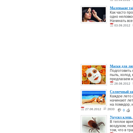
Маленькие та
Как часто пр
одно неловко
Начинать все
03.09.2012
Маски для ли
Подготовить 
пыль, холод, 
предлагаем н
28.08.2012
Солнечный ож
Каждое лето 
начинают лет
на помидор, и
27.06.2012
2633
0
Укусил клещ, 
В теплое вре
воздухом, по
том, что в тра