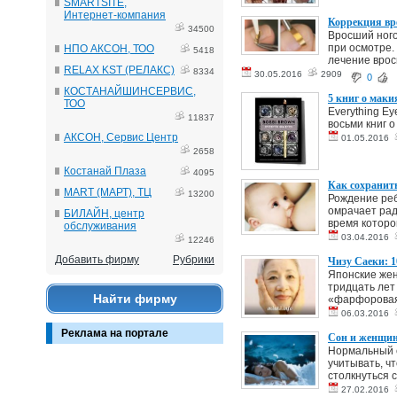
SMARTSITE,
Интернет-компания
Коррекция вр
34500
Вросший ного
при осмотре.
НПО АКСОН, ТОО
5418
лечение врос
RELAX KST (РЕЛАКС)
8334
30.05.2016
2909
0
КОСТАНАЙШИНСЕРВИС,
5 книг о маки
ТОО
Everything E
11837
восьми книг о
АКСОН, Сервис Центр
01.05.2016
2658
Костанай Плаза
4095
Как сохранить
MART (МАРТ), ТЦ
13200
Рождение реб
омрачает рад
БИЛАЙН, центр
время которог
обслуживания
03.04.2016
12246
Добавить фирму
Рубрики
Чизу Саеки: 1
Японские жен
тридцать лет
Найти фирму
«фарфоровая 
06.03.2016
Реклама на портале
Сон и женщи
Нормальный с
учитывать, ч
столкнуться с
27.02.2016