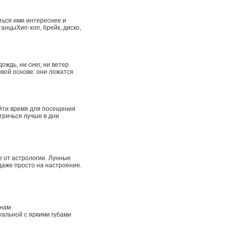
ться ими интереснее и
анцыХип-хоп, брейк, диско,
ождь, ни снег, ни ветер
овой основе: они ложатся
айти время для посещения
стричься лучше в дни
е от астрологии. Лунные
даже просто на настроение.
 нам
альной с яркими губами