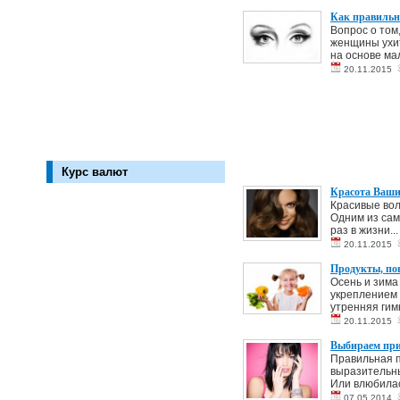
Как правильно
Вопрос о том
женщины ухит
на основе мал
20.11.2015
Курс валют
Красота Ваших
Красивые вол
Одним из сам
раз в жизни...
20.11.2015
Продукты, п
Осень и зима
укреплением 
утренняя гимн
20.11.2015
Выбираем при
Правильная п
выразительны
Или влюбилас
07.05.2014