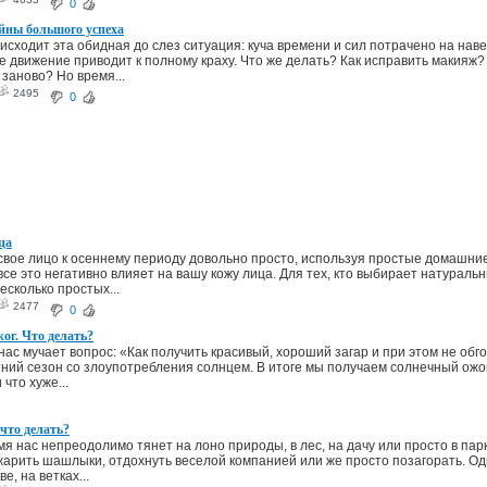
0
йны большого успеха
оисходит эта обидная до слез ситуация: куча времени и сил потрачено на наве
е движение приводит к полному краху. Что же делать? Как исправить макияж
 заново? Но время...
2495
0
ца
свое лицо к осеннему периоду довольно просто, используя простые домашние
все это негативно влияет на вашу кожу лица. Для тех, кто выбирает натураль
есколько простых...
2477
0
ог. Что делать?
нас мучает вопрос: «Как получить красивый, хороший загар и при этом не об
ний сезон со злоупотребления солнцем. В итоге мы получаем солнечный ожо
 что хуже...
что делать?
мя нас непреодолимо тянет на лоно природы, в лес, на дачу или просто в па
жарить шашлыки, отдохнуть веселой компанией или же просто позагорать. Од
ве, на ветках...