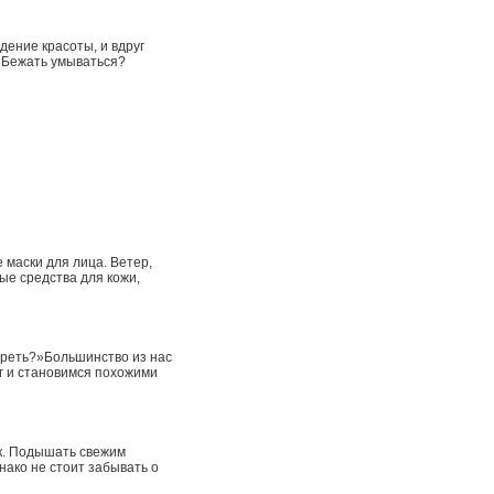
дение красоты, и вдруг
? Бежать умываться?
 маски для лица. Ветер,
ные средства для кожи,
гореть?»Большинство из нас
г и становимся похожими
рк. Подышать свежим
нако не стоит забывать о