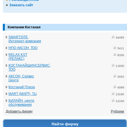
Заказать сайт
Компании Костаная
SMARTSITE,
34495
Интернет-компания
НПО АКСОН, ТОО
5411
RELAX KST
8330
(РЕЛАКС)
КОСТАНАЙШИНСЕРВИС,
11830
ТОО
АКСОН, Сервис
2652
Центр
Костанай Плаза
4089
MART (МАРТ), ТЦ
13190
БИЛАЙН, центр
12240
обслуживания
Добавить фирму
Рубрики
Найти фирму