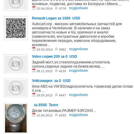
кузовные, подвеска, доставка из Белоруси г.Минск....
подробнее
15.04.2014
3778
Renault Logan
за 1000 USD
Autocart.org - магазин автомобильных запчастей для
иномарок в Челябинске. В наличии и на заказ
автозапчасти новые и б/у, оригинал и аналог
(заменители), контрактные двигатели и коробки
переключения передач, навесное оборудование,
кузовное...
подробнее
24.03.2014
3982
Volvo серия 200
за 0 USD
Задний мост,эл.стеклоподъемники,отопитель
салона,сиденье заднее-св.бежев.велюр....
подробнее
28.11.2012
4218
Volkswagen
за 0 USD
блок ABS на VW В3(гидроусилитель тормозов) диски сплав
4 отв ...
подробнее
19.05.2012
4447
за 8500 Тенге
Диски титановые,РАЗМЕР 8JR15H2...
подробнее
12.04.2012
4333