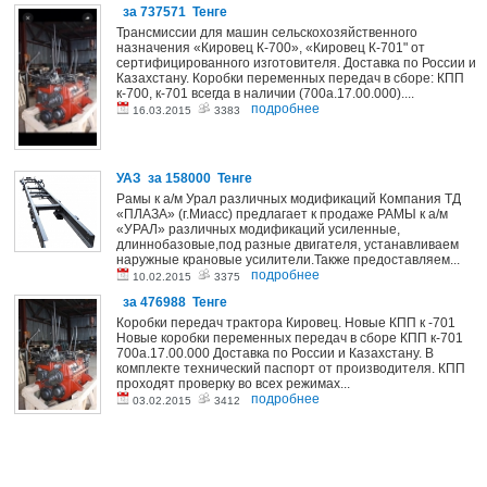
за 737571 Тенге
Трансмиссии для машин сельскохозяйственного
назначения «Кировец К-700», «Кировец К-701" от
сертифицированного изготовителя. Доставка по России и
Казахстану. Коробки переменных передач в сборе: КПП
к-700, к-701 всегда в наличии (700a.17.00.000)....
подробнее
16.03.2015
3383
УАЗ
за 158000 Тенге
Рамы к а/м Урал различных модификаций Компания ТД
«ПЛАЗА» (г.Миасс) предлагает к продаже РАМЫ к а/м
«УРАЛ» различных модификаций усиленные,
длиннобазовые,под разные двигателя, устанавливаем
наружные крановые усилители.Также предоставляем...
подробнее
10.02.2015
3375
за 476988 Тенге
Коробки передач трактора Кировец. Новые КПП к -701
Новые коробки переменных передач в сборе КПП к-701
700a.17.00.000 Доставка по России и Казахстану. В
комплекте технический паспорт от производителя. КПП
проходят проверку во всех режимах...
подробнее
03.02.2015
3412