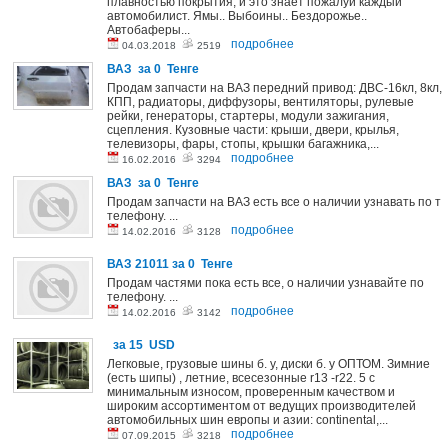
плавностью покрытия, и это знает пожалуй каждый
автомобилист. Ямы.. Выбоины.. Бездорожье..
Автобаферы...
подробнее
04.03.2018
2519
ВАЗ
за 0 Тенге
Продам запчасти на ВАЗ передний привод: ДВС-16кл, 8кл,
КПП, радиаторы, диффузоры, вентиляторы, рулевые
рейки, генераторы, стартеры, модули зажигания,
сцепления. Кузовные части: крыши, двери, крылья,
телевизоры, фары, стопы, крышки багажника,...
подробнее
16.02.2016
3294
ВАЗ
за 0 Тенге
Продам запчасти на ВАЗ есть все о наличии узнавать по т
телефону. ...
подробнее
14.02.2016
3128
ВАЗ 21011
за 0 Тенге
Продам частями пока есть все, о наличии узнавайте по
телефону. ...
подробнее
14.02.2016
3142
за 15 USD
Легковые, грузовые шины б. у, диски б. у ОПТОМ. Зимние
(есть шипы) , летние, всесезонные r13 -r22. 5 с
минимальным износом, проверенным качеством и
широким ассортиментом от ведущих производителей
автомобильных шин европы и азии: continental,...
подробнее
07.09.2015
3218