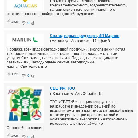
Продажа промышленного газового,
водонагревательного, водоочистительного,
канализационного, вентиляционного,
современного энергосберегающего оборудования
2820
0
Светодтодная продукция, ИП Марлин
г.Астана ул.Московская, 17 офис 8
Продажа всех видов светодиодной продукции, экологически чистая
технология экономящая электроэнергию. Предлагаем к вашим
услугам:Светодиодные светильники,Подводные светодиодные
светильники,Светодиодные лентыСветодиодные
лампы, Светодиодные
2321
0
СВЕТИЧ, ТОО
г. Костанай ул.Аль-Фараби, 45
ТОО «СВЕТИЧ» специализируется на
разработке и внедрении решений по
резервному и автономному электроснабжению,
а так же реализации проектов малой и
альтернативной энергетики. - Автономное и
резервное электроснабжение -
Энергосберегающие
2926
0