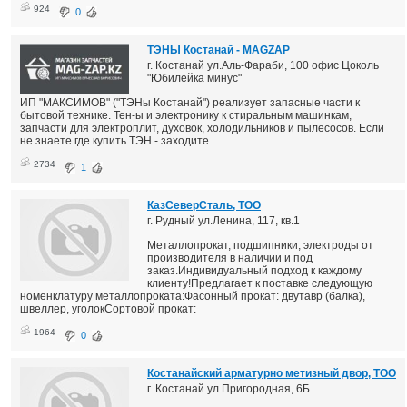
924
0
ТЭНЫ Костанай - MAGZAP
г. Костанай ул.Аль-Фараби, 100 офис Цоколь
"Юбилейка минус"
ИП "МАКСИМОВ" ("ТЭНы Костанай") реализует запасные части к
бытовой технике. Тен-ы и электронику к стиральным машинкам,
запчасти для электроплит, духовок, холодильников и пылесосов. Если
не знаете где купить ТЭН - заходите
2734
1
КазСеверСталь, ТОО
г. Рудный ул.Ленина, 117, кв.1
Металлопрокат, подшипники, электроды от
производителя в наличии и под
заказ.Индивидуальный подход к каждому
клиенту!Предлагает к поставке следующую
номенклатуру металлопроката:Фасонный прокат: двутавр (балка),
швеллер, уголокСортовой прокат:
1964
0
Костанайский арматурно метизный двор, ТОО
г. Костанай ул.Пригородная, 6Б