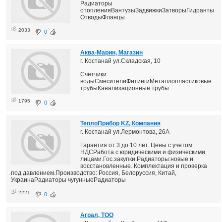
Радиаторы
отопленияВантузыЗадвижкиЗатворыГидранты
ОтводыФланцы
2033
0
Аква-Марин, Магазин
г. Костанай ул.Складская, 10
Счетчики
водыСмесителиФитингиМеталлопластиковые
трубыКанализационные трубы
1795
0
ТеплоПрибор KZ, Компания
г. Костанай ул.Лермонтова, 26А
Гарантия от 3 до 10 лет. Цены с учетом
НДСРабота с юридическими и физическими
лицами.Гос.закупки.Радиаторы:новые и
восстановленные. Комплектация и проверка
под давлением.Производство: Россия, Белоруссия, Китай,
УкраинаРадиаторы чугунныеРадиаторы
2221
0
Аграл, ТОО