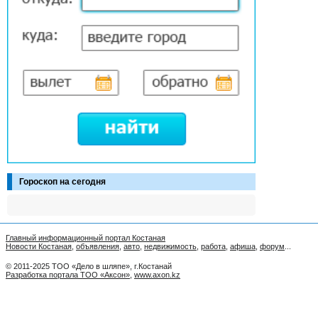
Гороскоп на сегодня
Главный информационный портал Костаная
Новости Костаная
,
объявления
,
авто
,
недвижимость
,
работа
,
афиша
,
форум
...
© 2011-2025 ТОО «Дело в шляпе», г.Костанай
Разработка портала ТОО «Аксон»
,
www.axon.kz