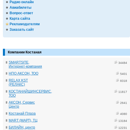
Радио онлайн
Авиабилеты
Вопрос-ответ
Карта сайта
Рекламодателям
Заказать сайт
Компании Костаная
SMARTSITE,
34484
Интернет-компания
НПО АКСОН, ТОО
5401
RELAX KST
8318
(РЕЛАКС)
КОСТАНАЙШИНСЕРВИС,
11817
ТОО
АКСОН, Сервис
2641
Центр
Костанай Плаза
4080
MART (МАРТ), ТЦ
13184
БИЛАЙН, центр
12231