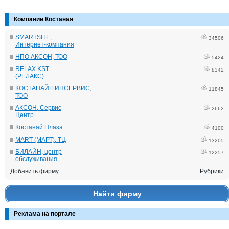
Компании Костаная
SMARTSITE,
34506
Интернет-компания
НПО АКСОН, ТОО
5424
RELAX KST
8342
(РЕЛАКС)
КОСТАНАЙШИНСЕРВИС,
11845
ТОО
АКСОН, Сервис
2662
Центр
Костанай Плаза
4100
MART (МАРТ), ТЦ
13205
БИЛАЙН, центр
12257
обслуживания
Добавить фирму
Рубрики
Найти фирму
Реклама на портале