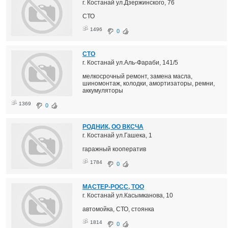
г. Костанай ул.Дзержинского, 76
СТО
1496
0
СТО
г. Костанай ул.Аль-Фараби, 141/5
мелкосрочный ремонт, замена масла,
шиномонтаж, колодки, амортизаторы, ремни,
аккумуляторы
1369
0
РОДНИК, ОО ВКСЧА
г. Костанай ул.Гашека, 1
гаражный кооператив
1784
0
МАСТЕР-РОСС, ТОО
г. Костанай ул.Касымканова, 10
автомойка, СТО, стоянка
1814
0