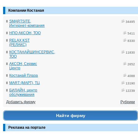
Компании Костаная
SMARTSITE,
34495
Интернет-компания
НПО АКСОН, ТОО
5411
RELAX KST
8330
(РЕЛАКС)
КОСТАНАЙШИНСЕРВИС,
11830
ТОО
АКСОН, Сервис
2652
Центр
Костанай Плаза
4088
MART (МАРТ), ТЦ
13190
БИЛАЙН, центр
12239
обслуживания
Добавить фирму
Рубрики
Найти фирму
Реклама на портале