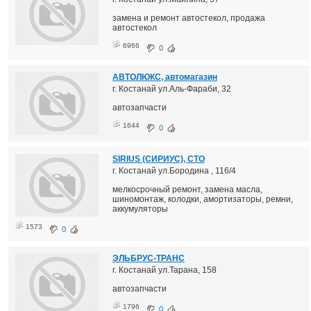
замена и ремонт автостекол, продажа
автостекол
6966
0
АВТОЛЮКС, автомагазин
г. Костанай ул.Аль-Фараби, 32
автозапчасти
1644
0
SIRIUS (СИРИУС), СТО
г. Костанай ул.Бородина , 116/4
мелкосрочный ремонт, замена масла,
шиномонтаж, колодки, амортизаторы, ремни,
аккумуляторы
1573
0
ЭЛЬБРУС-ТРАНС
г. Костанай ул.Тарана, 158
автозапчасти
1796
0