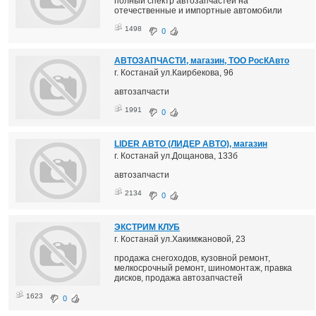
полный спектр автозапчастей на
отечественные и импортные автомобили
1498
0
АВТОЗАПЧАСТИ, магазин, ТОО РосКАвто
г. Костанай ул.Каирбекова, 96
автозапчасти
1991
0
LIDER АВТО (ЛИДЕР АВТО), магазин
г. Костанай ул.Дощанова, 133б
автозапчасти
2134
0
ЭКСТРИМ КЛУБ
г. Костанай ул.Хакимжановой, 23
продажа снегоходов, кузовной ремонт,
мелкосрочный ремонт, шиномонтаж, правка
дисков, продажа автозапчастей
1623
0