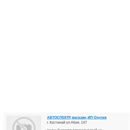
АВТОСПЕКТР, магазин, ИП Озулев
г. Костанай ул.Абая, 147