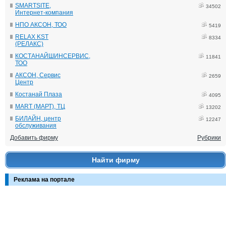
SMARTSITE,
34502
Интернет-компания
НПО АКСОН, ТОО
5419
RELAX KST
8334
(РЕЛАКС)
КОСТАНАЙШИНСЕРВИС,
11841
ТОО
АКСОН, Сервис
2659
Центр
Костанай Плаза
4095
MART (МАРТ), ТЦ
13202
БИЛАЙН, центр
12247
обслуживания
Добавить фирму
Рубрики
Найти фирму
Реклама на портале