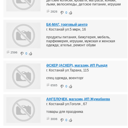
детские коляски, кровати, матрасы, коньки,
лыжи, велосипеды, детское питание, игрушки
2826
0
БК-МАГ, торговый центр
г. Костанай ул.5 мкрн, 16
продукты питания, бижутерия, мебель,
парфюмерия, игрушки, мужская и женская
одежда; ателье, ремонт обуви
2596
0
ӘСКЕР (АСКЕР), магазин, ИП Рындя
г. Костанай ул.Тарана, 115
спец одежда, военторг
6565
0
АНГЕЛОЧЕК, магазин, ИП Жумабаева
г. Костанай ул.Гоголя , 67
товары для праздника
3006
0