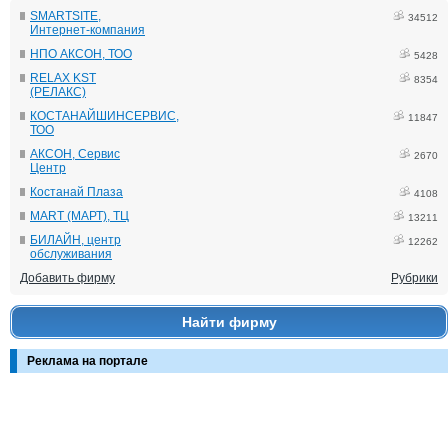
SMARTSITE,
34512
Интернет-компания
НПО АКСОН, ТОО
5428
RELAX KST
8354
(РЕЛАКС)
КОСТАНАЙШИНСЕРВИС,
11847
ТОО
АКСОН, Сервис
2670
Центр
Костанай Плаза
4108
MART (МАРТ), ТЦ
13211
БИЛАЙН, центр
12262
обслуживания
Добавить фирму
Рубрики
Найти фирму
Реклама на портале