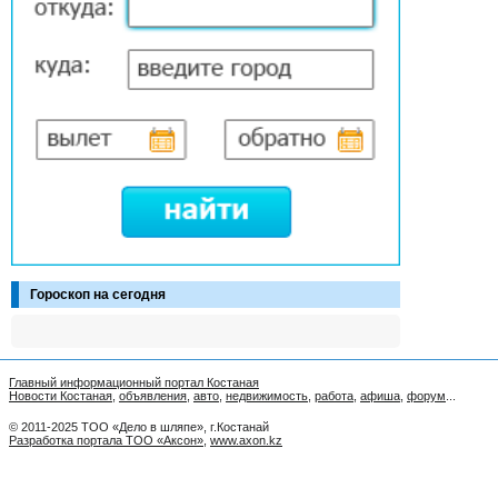
Гороскоп на сегодня
Главный информационный портал Костаная
Новости Костаная
,
объявления
,
авто
,
недвижимость
,
работа
,
афиша
,
форум
...
© 2011-2025 ТОО «Дело в шляпе», г.Костанай
Разработка портала ТОО «Аксон»
,
www.axon.kz