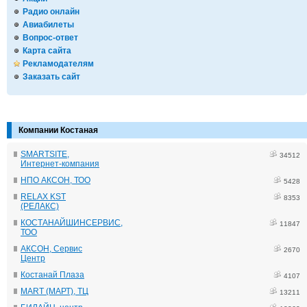
Радио онлайн
Авиабилеты
Вопрос-ответ
Карта сайта
Рекламодателям
Заказать сайт
Компании Костаная
SMARTSITE,
34512
Интернет-компания
НПО АКСОН, ТОО
5428
RELAX KST
8353
(РЕЛАКС)
КОСТАНАЙШИНСЕРВИС,
11847
ТОО
АКСОН, Сервис
2670
Центр
Костанай Плаза
4107
MART (МАРТ), ТЦ
13211