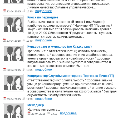
аналогичной позиции от 3-х лет. Уверенные навыки
планирования, организации и управления продажами.
Личные качества: Сильные управленческие...
подробнее
23.04.2015
1230
Киоск по периодике
Выбрать из списка конкретный киоск 1 или более (в
наиболее проходимом месте) *Наличие ИП *Первичный
закуп - от 300 тыс тг *В режим работы включить время с
18.0 до 21.00 Обязанности *Продавать газеты, журналы,
напитки, сигареты, жвачки, шоколад...
подробнее
23.04.2015
1340
Курьер газет и журналов (по Казахстану)
Требования: * ответственность(!) исполнительность,
порядочность, * хорошее знание улиц и районов города,
умение ориентироваться в новой местности * хорошая
визуальная память * знание русского в совершенстве и
желательно казахского языков * быстрая...
подробнее
23.04.2015
1355
Координатор Службы мониторинга Торговых Точек (ТТ)
ответственность(!) исполнительность * хорошее знание
улиц и районов города, умение ориентироваться в новой
местности * хорошая визуальная память * знание русского
в совершенстве и желательно казахского языков * быстрая
обучаемость * коммуникабельность...
подробнее
23.04.2015
1250
Менеджер
Наличие интернета...
подробнее
20.04.2015
1412