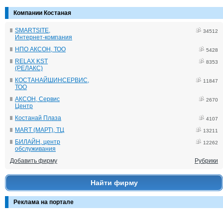
Компании Костаная
SMARTSITE,
34512
Интернет-компания
НПО АКСОН, ТОО
5428
RELAX KST
8353
(РЕЛАКС)
КОСТАНАЙШИНСЕРВИС,
11847
ТОО
АКСОН, Сервис
2670
Центр
Костанай Плаза
4107
MART (МАРТ), ТЦ
13211
БИЛАЙН, центр
12262
обслуживания
Добавить фирму
Рубрики
Найти фирму
Реклама на портале