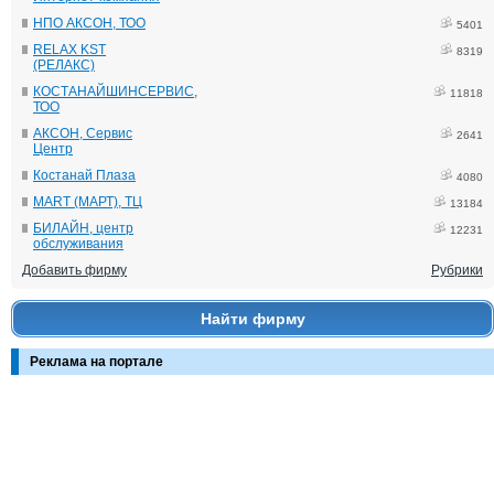
НПО АКСОН, ТОО
5401
RELAX KST
8319
(РЕЛАКС)
КОСТАНАЙШИНСЕРВИС,
11818
ТОО
АКСОН, Сервис
2641
Центр
Костанай Плаза
4080
MART (МАРТ), ТЦ
13184
БИЛАЙН, центр
12231
обслуживания
Добавить фирму
Рубрики
Найти фирму
Реклама на портале