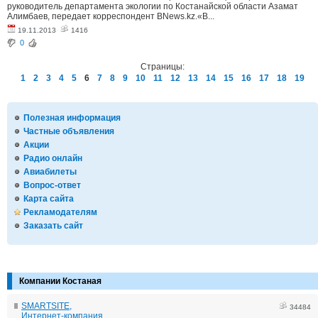
руководитель департамента экологии по Костанайской области Азамат
Алимбаев, передает корреспондент BNews.kz.«В...
19.11.2013
1416
0
Страницы:
1
2
3
4
5
6
7
8
9
10
11
12
13
14
15
16
17
18
19
Полезная информация
Частные объявления
Акции
Радио онлайн
Авиабилеты
Вопрос-ответ
Карта сайта
Рекламодателям
Заказать сайт
Компании Костаная
SMARTSITE,
34484
Интернет-компания