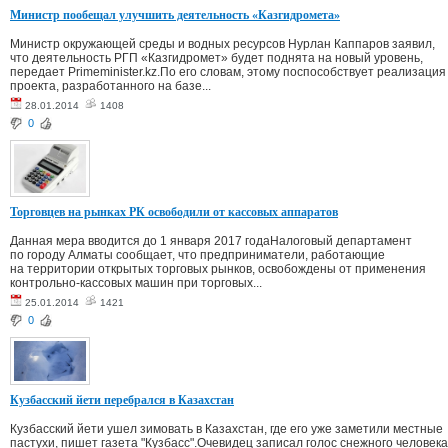
Министр пообещал улучшить деятельность «Казгидромета»
Министр окружающей среды и водных ресурсов Нурлан Каппаров заявил,
что деятельность РГП «Казгидромет» будет поднята на новый уровень,
передает Primeminister.kz.По его словам, этому поспособствует реализация
проекта, разработанного на базе...
28.01.2014
1408
0
Торговцев на рынках РК освободили от кассовых аппаратов
Данная мера вводится до 1 января 2017 годаНалоговый департамент
по городу Алматы сообщает, что предприниматели, работающие
на территории открытых торговых рынков, освобождены от применения
контрольно-кассовых машин при торговых...
25.01.2014
1421
0
Кузбасский йети перебрался в Казахстан
Кузбасский йети ушел зимовать в Казахстан, где его уже заметили местные
пастухи, пишет газета "Кузбасс".Очевидец записал голос снежного человека