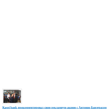
Kaspi bank прокомментировал свою рекламную акцию с Антонио Бандерасом