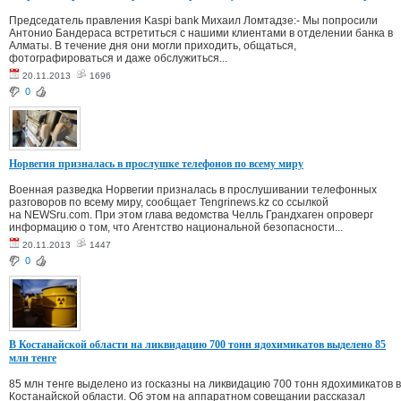
Председатель правления Kaspi bank Михаил Ломтадзе:- Мы попросили
Антонио Бандераса встретиться с нашими клиентами в отделении банка в
Алматы. В течение дня они могли приходить, общаться,
фотографироваться и даже обслужиться...
20.11.2013
1696
0
Норвегия призналась в прослушке телефонов по всему миру
Военная разведка Норвегии призналась в прослушивании телефонных
разговоров по всему миру, сообщает Tengrinews.kz со ссылкой
на NEWSru.com. При этом глава ведомства Челль Грандхаген опроверг
информацию о том, что Агентство национальной безопасности...
20.11.2013
1447
0
В Костанайской области на ликвидацию 700 тонн ядохимикатов выделено 85
млн тенге
85 млн тенге выделено из госказны на ликвидацию 700 тонн ядохимикатов в
Костанайской области. Об этом на аппаратном совещании рассказал