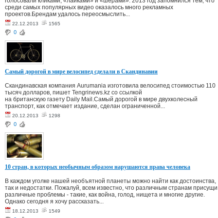
голосовали кликами, «лайками» и «шерами». 2013 год запомнился тем, что
среди самых популярных видео оказалось много рекламных
проектов.Брендам удалось переосмыслить...
22.12.2013
1565
0
Самый дорогой в мире велосипед сделали в Скандинавии
Скандинавская компания Aurumania изготовила велосипед стоимостью 110
тысяч долларов, пишет Tengrinews.kz со ссылкой
на британскую газету Daily Mail.Самый дорогой в мире двухколесный
транспорт, как отмечает издание, сделан ограниченной...
20.12.2013
1298
0
10 стран, в которых необычным образом нарушаются права человека
В каждом уголке нашей необъятной планеты можно найти как достоинства,
так и недостатки. Пожалуй, всем известно, что различным странам присущи
различные проблемы - такие, как война, голод, нищета и многие другие.
Однако сегодня я хочу рассказать...
18.12.2013
1549