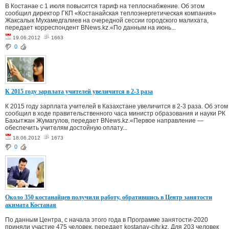
В Костанае с 1 июля повысится тариф на теплоснабжение. Об этом
сообщил директор ГКП «Костанайская теплоэнергетическая компания»
Жаксалык Мухамедгалиев на очередной сессии городского малихата,
передает корреспондент BNews.kz.«По данным на июнь...
19.06.2012
1663
0
К 2015 году зарплата учителей увеличится в 2-3 раза
К 2015 году зарплата учителей в Казахстане увеличится в 2-3 раза. Об этом
сообщил в ходе правительственного часа министр образования и науки РК
Бахытжан Жумагулов, передает BNews.kz.«Первое направление —
обеспечить учителям достойную оплату...
18.06.2012
1673
0
Около 350 костанайцев получили работу, обратившись в Центр занятости
акимата Костаная
По данным Центра, с начала этого года в Программе занятости-2020
приняли участие 475 человек, передает kostanay-city.kz. Для 203 человек