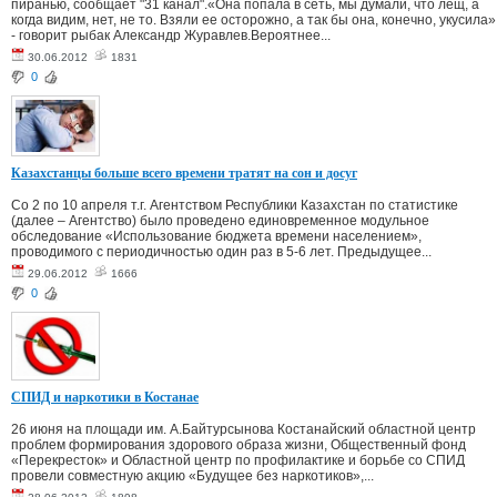
пиранью, сообщает "31 канал".«Она попала в сеть, мы думали, что лещ, а
когда видим, нет, не то. Взяли ее осторожно, а так бы она, конечно, укусила»
- говорит рыбак Александр Журавлев.Вероятнее...
30.06.2012
1831
0
Казахстанцы больше всего времени тратят на сон и досуг
Со 2 по 10 апреля т.г. Агентством Республики Казахстан по статистике
(далее – Агентство) было проведено единовременное модульное
обследование «Использование бюджета времени населением»,
проводимого с периодичностью один раз в 5-6 лет. Предыдущее...
29.06.2012
1666
0
СПИД и наркотики в Костанае
26 июня на площади им. А.Байтурсынова Костанайский областной центр
проблем формирования здорового образа жизни, Общественный фонд
«Перекресток» и Областной центр по профилактике и борьбе со СПИД
провели совместную акцию «Будущее без наркотиков»,...