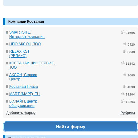
Компании Костаная
SMARTSITE,
34505
Интернет-компания
НПО АКСОН, ТОО
5420
RELAX KST
8338
(РЕЛАКС)
КОСТАНАЙШИНСЕРВИС,
11842
ТОО
АКСОН, Сервис
2660
Центр
Костанай Плаза
4098
MART (МАРТ), ТЦ
13204
БИЛАЙН, центр
12254
обслуживания
Добавить фирму
Рубрики
Найти фирму