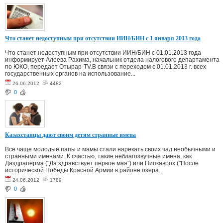
Что станет недоступным при отсутствии ИИН/БИН с 1 января 2013 года
Что станет недоступным при отсутствии ИИН/БИН с 01.01.2013 года
информирует Алеева Рахима, начальник отдела налогового департамента
по ЮКО, передает Отырар-TV.В связи с переходом с 01.01.2013 г. всех
государственных органов на использование...
26.06.2012
4482
0
Казахстанцы дают своим детям странные имена
Все чаще молодые папы и мамы стали нарекать своих чад необычными и
странными именами. К счастью, такие неблагозвучные имена, как
Даздраперма ("Да здравствует первое мая") или Пипкаврох ("После
исторической Победы Красной Армии в районе озера...
24.06.2012
1789
0