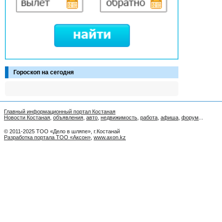
Гороскоп на сегодня
Главный информационный портал Костаная
Новости Костаная
,
объявления
,
авто
,
недвижимость
,
работа
,
афиша
,
форум
...
© 2011-2025 ТОО «Дело в шляпе», г.Костанай
Разработка портала ТОО «Аксон»
,
www.axon.kz