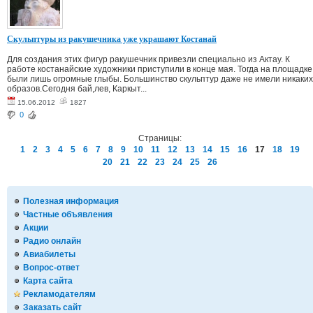
Скульптуры из ракушечника уже украшают Костанай
Для создания этих фигур ракушечник привезли специально из Актау. К
работе костанайские художники приступили в конце мая. Тогда на площадке
были лишь огромные глыбы. Большинство скульптур даже не имели никаких
образов.Сегодня бай,лев, Каркыт...
15.06.2012
1827
0
Страницы:
1
2
3
4
5
6
7
8
9
10
11
12
13
14
15
16
17
18
19
20
21
22
23
24
25
26
Полезная информация
Частные объявления
Акции
Радио онлайн
Авиабилеты
Вопрос-ответ
Карта сайта
Рекламодателям
Заказать сайт