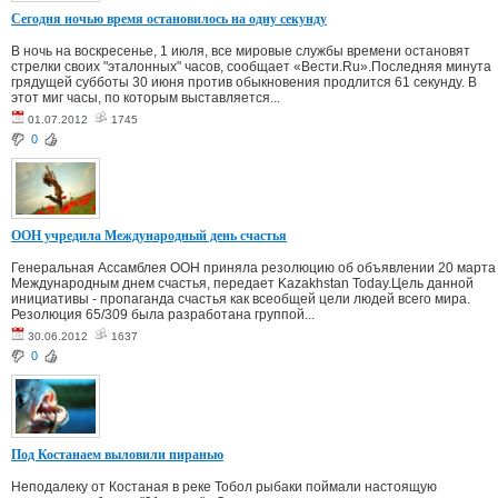
Сегодня ночью время остановилось на одну секунду
В ночь на воскресенье, 1 июля, все мировые службы времени остановят
стрелки своих "эталонных" часов, сообщает «Вести.Ru».Последняя минута
грядущей субботы 30 июня против обыкновения продлится 61 секунду. В
этот миг часы, по которым выставляется...
01.07.2012
1745
0
ООН учредила Международный день счастья
Генеральная Ассамблея ООН приняла резолюцию об объявлении 20 марта
Международным днем счастья, передает Kazakhstan Today.Цель данной
инициативы - пропаганда счастья как всеобщей цели людей всего мира.
Резолюция 65/309 была разработана группой...
30.06.2012
1637
0
Под Костанаем выловили пиранью
Неподалеку от Костаная в реке Тобол рыбаки поймали настоящую