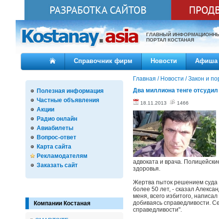
ГЛАВНЫЙ ИНФОРМАЦИОНН
ПОРТАЛ КОСТАНАЯ
Справочник фирм
Новости
Афиша
Главная
/
Новости
/
Закон и по
Два миллиона тенге отсудил
Полезная информация
Частные объявления
18.11.2013
1466
Акции
Радио онлайн
Авиабилеты
Вопрос-ответ
Карта сайта
Рекламодателям
адвоката и врача. Полицейски
Заказать сайт
здоровья.
Жертва пыток решением суда д
более 50 лет, - сказал Алексан
меня, всего избитого, написал
добиваясь справедливости. Се
Компании Костаная
справедливости".