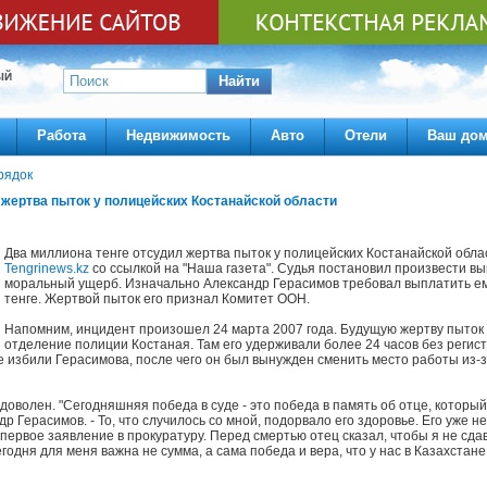
ЫЙ
Найти
Работа
Недвижимость
Авто
Отели
Ваш до
рядок
 жертва пыток у полицейских Костанайской области
Два миллиона тенге отсудил жертва пыток у полицейских Костанайской обла
Tengrinews.kz
со ссылкой на "Наша газета". Судья постановил произвести в
моральный ущерб. Изначально Александр Герасимов требовал выплатить е
тенге. Жертвой пыток его признал Комитет ООН.
Напомним, инцидент произошел 24 марта 2007 года. Будущую жертву пыток
отделение полиции Костаная. Там его удерживали более 24 часов без регис
е избили Герасимова, после чего он был вынужден сменить место работы из-
оволен. "Сегодняшняя победа в суде - это победа в память об отце, которы
др Герасимов. - То, что случилось со мной, подорвало его здоровье. Его уже не
 первое заявление в прокуратуру. Перед смертью отец сказал, чтобы я не сда
годня для меня важна не сумма, а сама победа и вера, что у нас в Казахстан