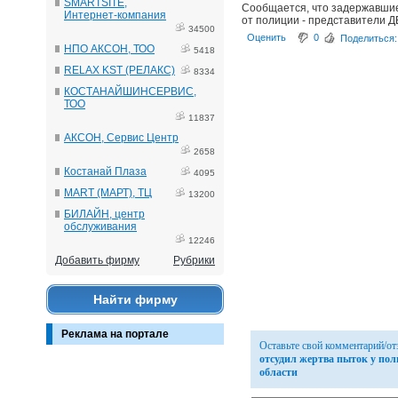
SMARTSITE,
Сообщается, что задержавшие 
Интернет-компания
от полиции - представители Д
34500
Оценить
0
Поделиться:
НПО АКСОН, ТОО
5418
RELAX KST (РЕЛАКС)
8334
КОСТАНАЙШИНСЕРВИС,
ТОО
11837
АКСОН, Сервис Центр
2658
Костанай Плаза
4095
MART (МАРТ), ТЦ
13200
БИЛАЙН, центр
обслуживания
12246
Добавить фирму
Рубрики
Найти фирму
Реклама на портале
Оставьте свой комментарий/о
отсудил жертва пыток у по
области