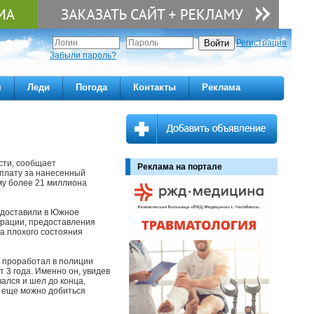
Регистрация
Забыли пароль?
м
Леди
Погода
Контакты
Реклама
сти, сообщает
Реклама на портале
ыплату за нанесенный
му более 21 миллиона
 доставили в Южное
трации, предоставления
за плохого состояния
й проработал в полиции
т 3 года. Именно он, увидев
вался и шел до конца,
е еще можно добиться