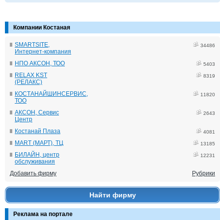
Компании Костаная
SMARTSITE,
34486
Интернет-компания
НПО АКСОН, ТОО
5403
RELAX KST
8319
(РЕЛАКС)
КОСТАНАЙШИНСЕРВИС,
11820
ТОО
АКСОН, Сервис
2643
Центр
Костанай Плаза
4081
MART (МАРТ), ТЦ
13185
БИЛАЙН, центр
12231
обслуживания
Добавить фирму
Рубрики
Найти фирму
Реклама на портале