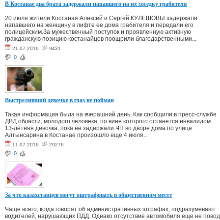
В Костанае два брата задержали напавшего на их соседку грабителя
20 июля жители Костаная Алексей и Сергей КУЛЕШОВЫ задержали
напавшего на женщину в лифте ее дома грабителя и передали его
полицейским.За мужественный поступок и проявленную активную
гражданскую позицию костанайцев поощрили благодарственными...
21.07.2016
9431
0
Выстреливший девочке в глаз не пойман
Такая информация была на вчерашний день. Как сообщили в пресс-службе
ДВД области, молодого человека, по вине которого останется инвалидом
13-летняя девочка, пока не задержали.ЧП во дворе дома по улице
Алтынсарина в Костанае произошло еще 4 июля...
11.07.2016
29276
0
За что казахстанцев могут оштрафовать в общественном месте
Чаще всего, когда говорят об административных штрафах, подразумевают
водителей, нарушающих ПДД. Однако отсутствие автомобиля еще не повод