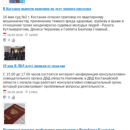
В Костанае вынесен приговор по делу черного риелтора
16 мая суд №2 г. Костаная огласил приговор по квартирному
мошенничеству, причинению тяжкого вреда здоровью, грабежу и краже в
отношении троих неоднократно судимых молодых людей - Рахата
Кутлымуратова, Дениса Черанева и Габбита Беилова.Главный...
18.05.2016
14505
0
19 мая В ДВД ждут звонков от граждан
С 15.00 до 17.00 часов состоится интернет-конференция консультативно-
совещательного органа ДВД области.Напомним, в ДВД Костанайской
области с начала года работает консультативно-совещательный орган,
который рассматривает проблемные вопросы деятельности...
18.05.2016
17831
0
Изменился порядок пребывания иностранцев в Республике Казахстан