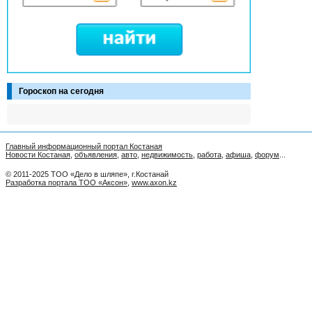
Гороскоп на сегодня
Главный информационный портал Костаная
Новости Костаная
,
объявления
,
авто
,
недвижимость
,
работа
,
афиша
,
форум
...
© 2011-2025 ТОО «Дело в шляпе», г.Костанай
Разработка портала ТОО «Аксон»
,
www.axon.kz