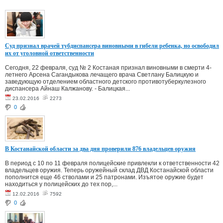
Суд признал врачей тубдиспансера виновными в гибели ребенка, но освободил
их от уголовной ответственности
Сегодня, 22 февраля, суд № 2 Костаная признал виновными в смерти 4-
летнего Арсена Сагандыкова лечащего врача Светлану Балицкую и
заведующую отделением областного детского противотуберкулезного
диспансера Айнаш Калжанову. - Балицкая...
23.02.2016
2273
0
В Костанайской области за два дня проверили 876 владельцев оружия
В период с 10 по 11 февраля полицейские привлекли к ответственности 42
владельцев оружия. Теперь оружейный склад ДВД Костанайской области
пополнится еще 46 стволами и 25 патронами. Изъятое оружие будет
находиться у полицейских до тех пор,...
12.02.2016
7592
0