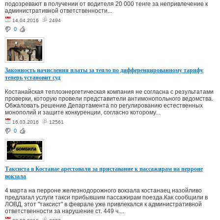
подозревают в получении от водителя 20 000 тенге за непривлечение к
административной ответственности...
14.04.2016
2494
0
Законность начисления платы за тепло по дифференцированному тарифу
теперь установит суд
Костанайская теплоэнергетическая компания не согласна с результатами
проверки, которую провели представители антимонопольного ведомства.
Обжаловать решение Департамента по регулированию естественных
монополий и защите конкуренции, согласно которому...
16.03.2016
12561
0
Таксиста в Костанае арестовали за приставание к пассажирам на перроне
вокзала
4 марта на перроне железнодорожного вокзала костанаец назойливо
предлагал услуги такси прибывшим пассажирам поезда.Как сообщили в
ЛОВД, этот "таксист" в феврале уже привлекался к административной
ответственности за нарушение ст. 449 ч....