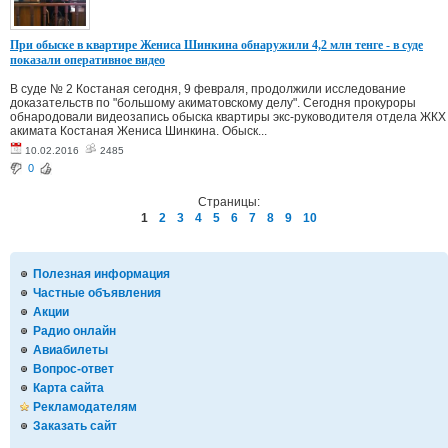
При обыске в квартире Жениса Шинкина обнаружили 4,2 млн тенге - в суде
показали оперативное видео
В суде № 2 Костаная сегодня, 9 февраля, продолжили исследование
доказательств по "большому акиматовскому делу". Сегодня прокуроры
обнародовали видеозапись обыска квартиры экс-руководителя отдела ЖКХ
акимата Костаная Жениса Шинкина. Обыск...
10.02.2016
2485
0
Страницы:
1
2
3
4
5
6
7
8
9
10
Полезная информация
Частные объявления
Акции
Радио онлайн
Авиабилеты
Вопрос-ответ
Карта сайта
Рекламодателям
Заказать сайт