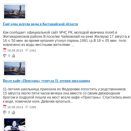
Ещё одна жертва воды в Костанайской области
Как сообщает официальной сайт МЧС РК, молодой мужчина погиб в
Житикаринском районе.В поселке Чайковский на реке Желкуар 17 августа в
16 ч. 50 мин. во время купания утонул парень 1991 г.р.В 18 ч. 05 мин. тело
извлечено из воды местными жителями. ...
19.08.2013
1341
0
Возле кафе «Пристань» утонула 11-летняя школьница
11-летняя школьница приехала из Федоровки погостить у родственников.
15 августа около пяти часов вечера она вместе со своим двоюродным
братом и подругой пошли на мост возле кафе «Пристань». Спустились вниз
к воде, помочили ноги. Девочки купаться...
16.08.2013
1395
0