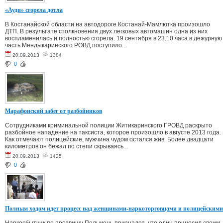
«Ауди» сгорела дотла
В Костанайской области на автодороге Костанай-Мамлютка произошло
ДТП. В результате столкновения двух легковых автомашин одна из них
воспламенилась и полностью сгорела. 19 сентября в 23.10 часа в дежурную
часть Мендыкаринского РОВД поступило...
20.09.2013
1384
0
Марафонский забег от разбойников
Сотрудниками криминальной полиции Житикаринского ГРОВД раскрыто
разбойное нападение на таксиста, которое произошло в августе 2013 года.
Как отмечают полицейские, мужчина чудом остался жив. Более двадцати
километров он бежал по степи скрываясь...
20.09.2013
1425
0
Полным ходом идет процесс над женщинами-наркоторговцами и полицейскими
Наркосбытчик по прозвищу Пельмень признался, что один приносил своим