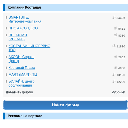
Компании Костаная
SMARTSITE,
34495
Интернет-компания
НПО АКСОН, ТОО
5411
RELAX KST
8330
(РЕЛАКС)
КОСТАНАЙШИНСЕРВИС,
11830
ТОО
АКСОН, Сервис
2652
Центр
Костанай Плаза
4088
MART (МАРТ), ТЦ
13190
БИЛАЙН, центр
12239
обслуживания
Добавить фирму
Рубрики
Найти фирму
Реклама на портале