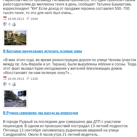
работодателям до миллиона тенге в день, сообщает Татьяна Башкатова,
корреспондент "КН".Если доход от продажи героина составлял 500- 700
тысяч тенге, то это для него был очень...
18.09.2013
1846
0
В Костанае продолжают исчезать зеленые зоны
«В мае этого года, во время реконструкции дороги по улице Чехова (участок
между пр. Аль-Фараби и ул. Тарана), были вырублены яблони и сосны. Тогда
этот факт вызвал бурю негодования у жителей близлежащих домов.
«Восстановят ли нам зеленую зону?»...
18.09.2013
1328
0
В Рудном совершено два наезда на пешеходов
В городе Рудный за последние дни совершено два ДТП с участием
пешеходов. В одном из происшествий пострадал 13-летний подросток.
Пятница 13 сентября запомнилась рудничанам аварией на улице
Сандригайло. Около 8 часов утра 21-летний водитель...