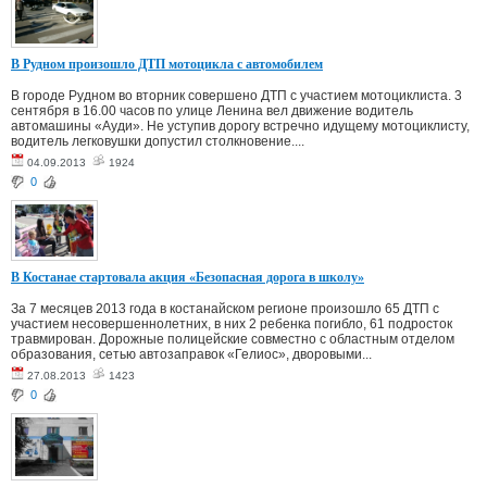
В Рудном произошло ДТП мотоцикла с автомобилем
В городе Рудном во вторник совершено ДТП с участием мотоциклиста. 3
сентября в 16.00 часов по улице Ленина вел движение водитель
автомашины «Ауди». Не уступив дорогу встречно идущему мотоциклисту,
водитель легковушки допустил столкновение....
04.09.2013
1924
0
В Костанае стартовала акция «Безопасная дорога в школу»
За 7 месяцев 2013 года в костанайском регионе произошло 65 ДТП с
участием несовершеннолетних, в них 2 ребенка погибло, 61 подросток
травмирован. Дорожные полицейские совместно с областным отделом
образования, сетью автозаправок «Гелиос», дворовыми...
27.08.2013
1423
0