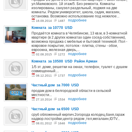
ул.Маяковского. 1й этаж/5. Без ремонта. Комнаты
изолированы, санузел раздельный, лоджия на две
комнаты. Рядом университет, школа, садик, магазин,
остановка. Возможно использование под нежилое...
подробнее
16.09.2014
1487
Комната за 10770 USD
Продаётся комната в Челябинске, 13 кв.м, в 3-комнатной
квартире (в 2 других комнатах один сосед-собственник),
возможна продажа с мебелью и бытовой техникой. Пол -
ковровое покрытие, потолок - плитка, стены - обои,
евроокна, железная дверь,...
подробнее
02.08.2015
1272
Комната за 10500 USD Район Арман
1/5 эт. доме, решетки на окнах, телефон, туалет с душем
совмещенный....
подробнее
08.12.2011
1737
Частный дом за 7000 USD
продам дом в белгородской области в сельской
местности...
подробнее
27.10.2014
1534
Частный дом за 6500 USD
сруб обложенный кирпич.2огорода колодец,баня,гараж
надвор.постройки,центр рядом ,тел,мегалаин,IDTV...
подробнее
08.01.2012
1646