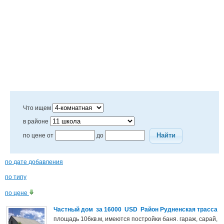
Что ищем
в районе
Найти
по цене от
до
по дате добавления
по типу
по цене
Частный дом за 16000 USD Район Рудненская трасса
площадь 106кв.м, имеются постройки баня. гараж, сарай,