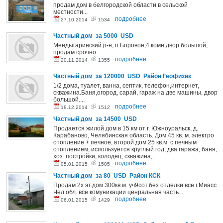
продам дом в белгородской области в сельской
местности...
подробнее
27.10.2014
1534
Частный дом за 5000 USD
Мендыгаринский р-н, п.Боровое,4 комн,двор большой,
продам срочно...
подробнее
20.11.2014
1355
Частный дом за 120000 USD Район Геофизик
1/2 дома, туалет, ванна, септик, телефон,интернет,
скважина.Баня,огород, сарай, гараж на две машины, двор
большой....
подробнее
18.12.2014
1512
Частный дом за 14500 USD
Продается жилой дом в 15 км от г. Южноуральск, д.
Карабаново, Челябинская область. Дом 45 кв. м. электро
отопление + печное, второй дом 25 кв.м. с печным
отоплением, используется круглый год, два гаража, баня,
хоз. постройки, колодец, скважина,...
подробнее
05.01.2015
1505
Частный дом за 80 USD Район КСК
Продам 2х эт.дом 300кв.м. уч9сот.без отделки все г.Миасс
Чел.обл. все комуникации ценральная часть....
подробнее
06.01.2015
1429