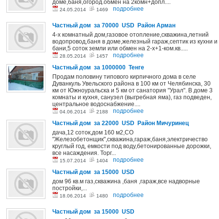
доме,баня,огород.обмен на 2комн+допл....
подробнее
24.05.2014
1469
Частный дом за 70000 USD Район Арман
4-х комнатный дом,газовое отопление,скважина,летний
водопровод,баня в доме,железный гараж,септик из кухни и
бани,5 соток земли или обмен на 2-х+1-ком.кв.....
подробнее
28.05.2014
1457
Частный дом за 1000000 Тенге
Продам половину типового кирпичного дома в селе
Дуванкуль Увельского района в 100 км от Челябинска, 30
км от Южноуральска и 5 км от санатория "Урал". В доме 3
комнаты и кухня, санузел (выгребная яма), газ подведен,
центральное водоснабжение....
подробнее
04.06.2014
2188
Частный дом за 22000 USD Район Мичуринец
дача,12 соток,дом 160 м2,СО
"Железобетонщик",скважина,гараж,баня,электричество
круглый год, емкости под воду,бетонированные дорожки,
все насаждения. Торг...
подробнее
15.07.2014
1404
Частный дом за 15000 USD
дом 96 кв.м газ,скважина ,баня ,гараж,все надворные
постройки,...
подробнее
18.06.2014
1480
Частный дом за 15000 USD