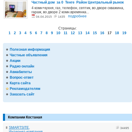
Частный дом за 0 Тенге Район Центральный рынок
4 комн+кухня, газ, телефон, септик, во дворе скважина,
гараж, во дворе 2 комн.времянка...
подробнее
04.04.2015
1435
Страницы:
1
2
3
4
5
6
7
8
9
10
11
12
13
14
15
16
17
18
19
Полезная информация
Частные объявления
Акции
Радио онлайн
Авиабилеты
Вопрос-ответ
Карта сайта
Рекламодателям
Заказать сайт
Компании Костаная
SMARTSITE,
34495
Интернет-компания