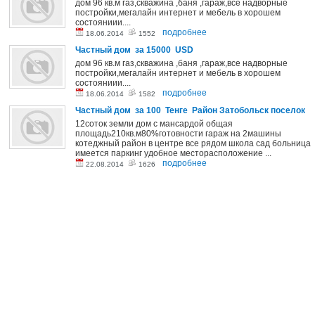
дом 96 кв.м газ,скважина ,баня ,гараж,все надворные
постройки,мегалайн интернет и мебель в хорошем
состояниии....
подробнее
18.06.2014
1552
Частный дом за 15000 USD
дом 96 кв.м газ,скважина ,баня ,гараж,все надворные
постройки,мегалайн интернет и мебель в хорошем
состояниии....
подробнее
18.06.2014
1582
Частный дом за 100 Тенге Район Затобольск поселок
12соток земли дом с мансардой общая
площадь210кв.м80%готовности гараж на 2машины
котеджный район в центре все рядом школа сад больница
имеется паркинг удобное месторасположение ...
подробнее
22.08.2014
1626