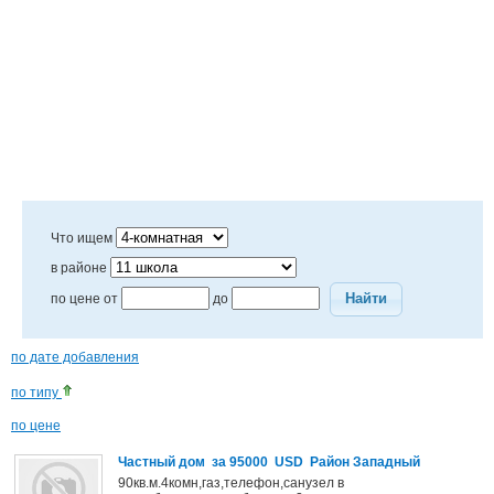
Что ищем
в районе
Найти
по цене от
до
по дате добавления
по типу
по цене
Частный дом за 95000 USD Район Западный
90кв.м.4комн,газ,телефон,санузел в