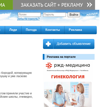
Регистрация
Забыли пароль?
м
Леди
Погода
Контакты
Реклама
Реклама на портале
 с бородой, копирующую
рушку и уже ласково
атом приняли участие и
йские школы, очевидно,