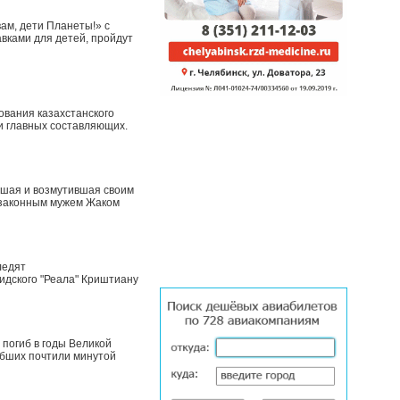
вам, дети Планеты!» с
вками для детей, пройдут
вания казахстанского
и главных составляющих.
вшая и возмутившая своим
 законным мужем Жаком
ледят
идского "Реала" Криштиану
 погиб в годы Великой
ибших почтили минутой