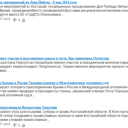
х мероприятий на День Победы - 9 мая 2014 года
их мероприятий в г.Костанай, посвященных празднованию Дня Победы №На
Время проведенияМесто проведения1Выставка рисунков воспитанников изо
ду!»6 мая13.00 ч.ГШДТ2«Поклонимся...
2478
0
нял участие в праздничном параде в честь Дня защитника Отечества
захстана Нурсултан Назарбаев принял участие в праздничном военном пара
ередает корреспондент Tengrinews.kz. Торжественное мероприятие прошло на
ам,...
е Крыма к России Украина оспорит в Международном уголовном суде
ирует оспорить присоединение Крыма к России в Международном уголовном 
этом заявил кандидат в президенты страны, украинский олигарх Петр Порошен
й уголовный суд в...
тпраздновали Воскресение Христово
самого утра шли в церкви, соборы и храмы Костанайской области. В Констан
 собор поздравить православных приехал и аким Костанайской области Ну
акими словами православные...
1618
0