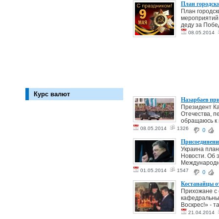
План городски
План городск
мероприятий
деду за Побе
08.05.2014
Курс валют
Назарбаев при
Президент Ка
Отечества, п
обращаюсь к в
08.05.2014
1326
0
Присоединени
Украина план
Новости. Об 
Международны
01.05.2014
1547
0
Костанайцы о
Прихожане с 
кафедральный
Воскрес!» - т
21.04.2014