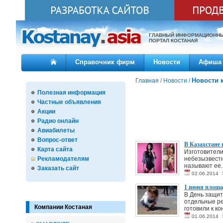
ГЛАВНЫЙ ИНФОРМАЦИОНН
ПОРТАЛ КОСТАНАЯ
Справочник фирм
Новости
Афиша
Новости 
Главная
/
Новости
/
Полезная информация
Частные объявления
Акции
Радио онлайн
Авиабилеты
Вопрос-ответ
В Казахстане 
Карта сайта
Изготовители
Рекламодателям
небезызвестн
называют ее..
Заказать сайт
02.06.2014
1 июня площад
В День защит
отдельные ре
Компании Костаная
готовили к ко
01.06.2014