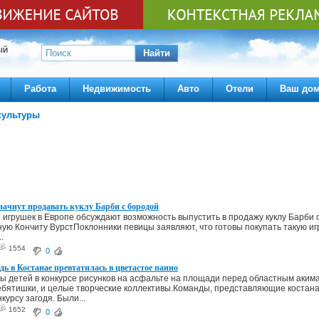
ЫЙ
Найти
Работа
Недвижимость
Авто
Отели
Ваш до
культуры
начнут продавать куклу Барби с бородой
 игрушек в Европе обсуждают возможность выпустить в продажу куклу Барби
ую Кончиту ВурстПоклонники певицы заявляют, что готовы покупать такую иг
.
1554
0
ь в Костанае превтатилась в цветастое панно
ы детей в конкурсе рисунков на асфальте на площади перед областным аким
бятишки, и целые творческие коллективы.Команды, представляющие костана
нкурсу загодя. Были...
1652
0