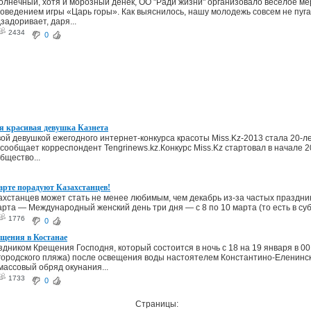
солнечный, хотя и морозный денек, ОО "Ради жизни" организовало веселое 
роведением игры «Царь горы». Как выяснилось, нашу молодежь совсем не пуга
задоривает, даря...
2434
0
я красивая девушка Казнета
ой девушкой ежегодного интернет-конкурса красоты Miss.Kz-2013 стала 20-
 сообщает корреспондент Tengrinews.kz.Конкурс Miss.Kz стартовал в начале 2
бщество...
арте порадуют Казахстанцев!
ахстанцев может стать не менее любимым, чем декабрь из-за частых праздни
арта — Международный женский день три дня — с 8 по 10 марта (то есть в субб
1776
0
щения в Костанае
аздником Крещения Господня, который состоится в ночь с 18 на 19 января в 00
городского пляжа) после освещения воды настоятелем Константино-Еленинс
массовый обряд окунания...
1733
0
Страницы: