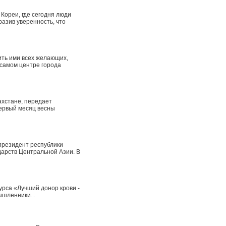
Кореи, где сегодня люди
разив уверенность, что
тить ими всех желающих,
 самом центре города
ахстане, передает
Первый месяц весны
 президент республики
ударств Центральной Азии. В
урса «Лучший донор крови -
ышленники...