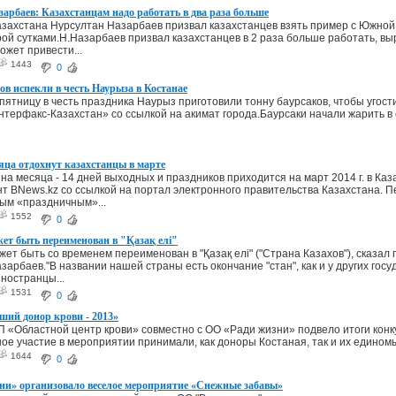
арбаев: Казахстанцам надо работать в два раза больше
захстана Нурсултан Назарбаев призвал казахстанцев взять пример с Южной 
ой сутками.Н.Назарбаев призвал казахстанцев в 2 раза больше работать, вы
ожет привести...
1443
0
ов испекли в честь Наурыза в Костанае
 пятницу в честь праздника Наурыз приготовили тонну баурсаков, чтобы угос
терфакс-Казахстан» со ссылкой на акимат города.Баурсаки начали жарить в
яца отдохнут казахстанцы в марте
на месяца - 14 дней выходных и праздников приходится на март 2014 г. в Каз
т BNews.kz cо ссылкой на портал электронного правительства Казахстана. 
ым «праздничным»...
1552
0
ет быть переименован в "Қазақ елі"
жет быть со временем переименован в "Қазақ елі" ("Страна Казахов"), сказал
зарбаев."В названии нашей страны есть окончание "стан", как и у других гос
иностранцы...
1531
0
ший донор крови - 2013»
П «Областной центр крови» совместно с ОО «Ради жизни» подвело итоги конк
ное участие в мероприятии принимали, как доноры Костаная, так и их едином
1644
0
ни» организовало веселое мероприятие «Снежные забавы»