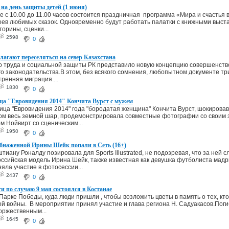
на день защиты детей (1 июня)
е с 10.00 до 11.00 часов состоится праздничная программа «Мира и счастья 
оев любимых сказок. Одновременно будут работать палатки с книжными выста
торины, сценки...
2598
0
агают переселяться на север Казахстана
 труда и социальной защиты РК представило новую концепцию совершенство
о законодательства.В этом, без всякого сомнения, любопытном документе тр
ренняя миграция....
1830
0
ца "Евровидения 2014" Кончита Вурст с мужем
ца "Евровидения 2014" года "бородатая женщина" Кончита Вурст, шокирова
ом весь земной шар, продемонстрировала совместные фотографии со своим
м Нойвирт со сценическим...
1950
0
бнаженной Ирины Шейк попали в Сеть (16+)
иану Роналду позировала для Sports Illustrated, не подозревая, что за ней с
ссийская модель Ирина Шейк, также известная как девушка футболиста мадр
яла участие в фотосессии...
2437
0
 по случаю 9 мая состоялся в Костанае
Парке Победы, куда люди пришли , чтобы возложить цветы в память о тех, кто
й войны. В мероприятии принял участие и глава региона Н. Садуакасов.Пог
оржественным...
1645
0