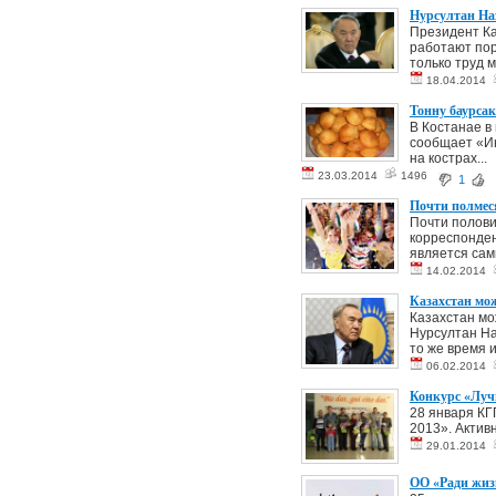
Нурсултан Наз
Президент Ка
работают пор
только труд м
18.04.2014
Тонну баурсак
В Костанае в
сообщает «Ин
на кострах...
23.03.2014
1496
1
Почти полмес
Почти полови
корреспонден
является сам
14.02.2014
Казахстан мож
Казахстан мо
Нурсултан На
то же время 
06.02.2014
Конкурс «Луч
28 января КГ
2013». Актив
29.01.2014
ОО «Ради жиз