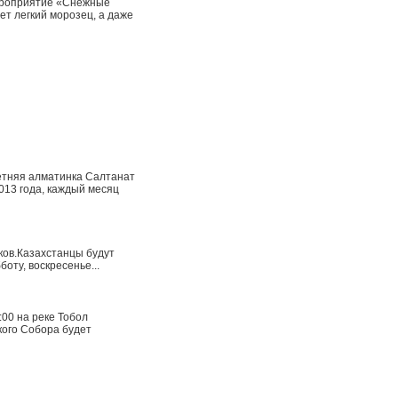
мероприятие «Снежные
ет легкий морозец, а даже
летняя алматинка Салтанат
013 года, каждый месяц
ков.Казахстанцы будут
оту, воскресенье...
:00 на реке Тобол
кого Собора будет