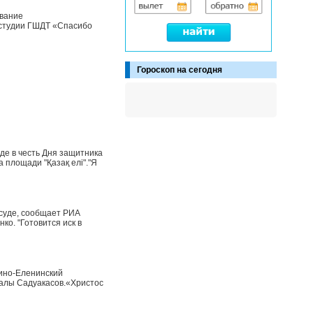
звание
студии ГШДТ «Спасибо
Гороскоп на сегодня
де в честь Дня защитника
 площади "Қазақ елі"."Я
суде, сообщает РИА
ко. "Готовится иск в
тино-Еленинский
ралы Садуакасов.«Христос