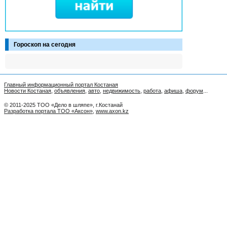
Гороскоп на сегодня
Главный информационный портал Костаная
Новости Костаная
,
объявления
,
авто
,
недвижимость
,
работа
,
афиша
,
форум
...
© 2011-2025 ТОО «Дело в шляпе», г.Костанай
Разработка портала ТОО «Аксон»
,
www.axon.kz