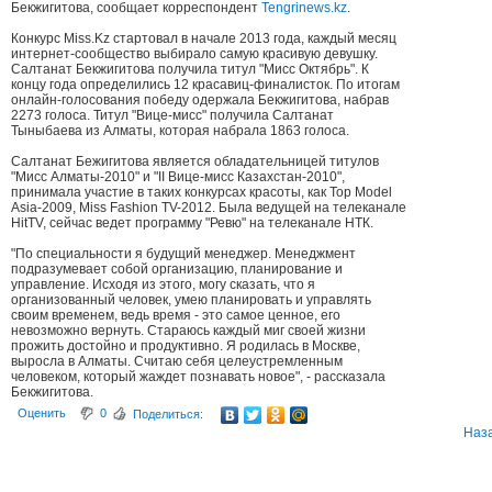
Бекжигитова, сообщает корреспондент
Tengrinews.kz
.
Конкурс Miss.Kz стартовал в начале 2013 года, каждый месяц
интернет-сообщество выбирало самую красивую девушку.
Салтанат Бекжигитова получила титул "Мисс Октябрь". К
концу года определились 12 красавиц-финалисток. По итогам
онлайн-голосования победу одержала Бекжигитова, набрав
2273 голоса. Титул "Вице-мисс" получила Салтанат
Тыныбаева из Алматы, которая набрала 1863 голоса.
Салтанат Бежигитова является обладательницей титулов
"Мисс Алматы-2010" и "II Вице-мисс Казахстан-2010",
принимала участие в таких конкурсах красоты, как Top Model
Asia-2009, Miss Fashion TV-2012. Была ведущей на телеканале
HitTV, сейчас ведет программу "Ревю" на телеканале НТК.
"По специальности я будущий менеджер. Менеджмент
подразумевает собой организацию, планирование и
управление. Исходя из этого, могу сказать, что я
организованный человек, умею планировать и управлять
своим временем, ведь время - это самое ценное, его
невозможно вернуть. Стараюсь каждый миг своей жизни
прожить достойно и продуктивно. Я родилась в Москве,
выросла в Алматы. Считаю себя целеустремленным
человеком, который жаждет познавать новое", - рассказала
Бекжигитова.
Оценить
0
Поделиться:
Наз