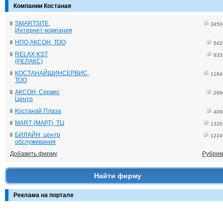
Компании Костаная
SMARTSITE,
3450
Интернет-компания
НПО АКСОН, ТОО
542
RELAX KST
833
(РЕЛАКС)
КОСТАНАЙШИНСЕРВИС,
1184
ТОО
АКСОН, Сервис
266
Центр
Костанай Плаза
409
MART (МАРТ), ТЦ
1320
БИЛАЙН, центр
1224
обслуживания
Добавить фирму
Рубрик
Найти фирму
Реклама на портале