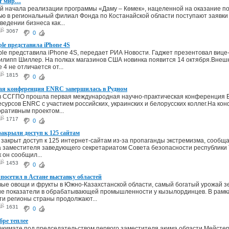
ёт мир…
й начала реализации программы «Даму – Көмек», нацеленной на оказание 
ю в региональный филиал Фонда по Костанайской области поступают заявки 
ведении бизнеса как...
3067
0
e представила iPhone 4S
le представила iPhone 4S, передает РИА Новости. Гаджет презентовал вице
илипп Шиллер. На полках магазинов США новинка появится 14 октября.Вне
 4 не отличается от...
1815
0
я конференция ENRC завершилась в Рудном
 в ССГПО прошла первая международная научно-практическая конференция 
сурсов ENRC с участием российских, украинских и белорусских коллег.На ко
ративным проектом...
1717
0
закрыли доступ к 125 сайтам
 закрыт доступ к 125 интернет-сайтам из-за пропаганды экстремизма, сообщ
а заместителя заведующего секретариатом Совета безопасности республики
 он сообщил...
1453
0
посетил в Астане выставку областей
е овощи и фрукты в Южно-Казахстанской области, самый богатый урожай зе
ие показатели в обрабатывающей промышленности у кызылординцев. В рамк
и регионы страны продолжают...
1631
0
бре теплее
акимате под председательством первого заместителя акима области Мейстер