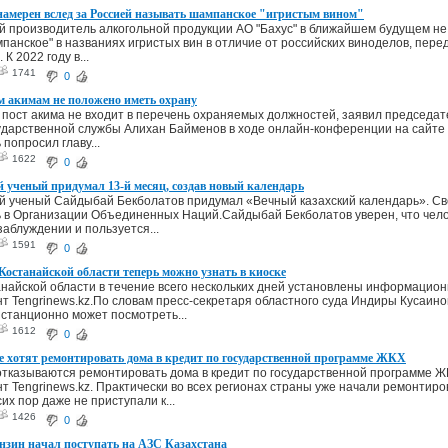
намерен вслед за Россией называть шампанское "игристым вином"
й производитель алкогольной продукции АО "Бахус" в ближайшем будущем не
панское" в названиях игристых вин в отличие от российских виноделов, пер
 К 2022 году в...
1741
0
м акимам не положено иметь охрану
 пост акима не входит в перечень охраняемых должностей, заявил председат
ударственной службы Алихан Байменов в ходе онлайн-конференции на сайте T
попросил главу...
1622
0
 ученый придумал 13-й месяц, создав новый календарь
й ученый Сайдыбай Бекболатов придумал «Вечный казахский календарь». Сво
 в Организации Объединенных Наций.Сайдыбай Бекболатов уверен, что чело
заблуждении и пользуется...
1591
0
Костанайской области теперь можно узнать в киоске
анайской области в течение всего нескольких дней установлены информацион
т Tengrinews.kz.По словам пресс-секретаря областного суда Индиры Кусаино
танционно может посмотреть...
1612
0
е хотят ремонтировать дома в кредит по государственной программе ЖКХ
тказываются ремонтировать дома в кредит по государственной программе Ж
т Tengrinews.kz. Практически во всех регионах страны уже начали ремонтиро
их пор даже не приступали к...
1426
0
нзин начал поступать на АЗС Казахстана