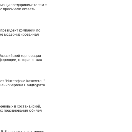
помощи предпринимателям с
с просьбами оказать
-президент компании по
шне модернизированная
Евразийской корпорации
нференции, которая стала
ает "Интерфакс-Казахстан"
 Танирбергена Саидмурата
рновых в Костанайской,
ах празднования юбилея
 В.В. прошло селекторное