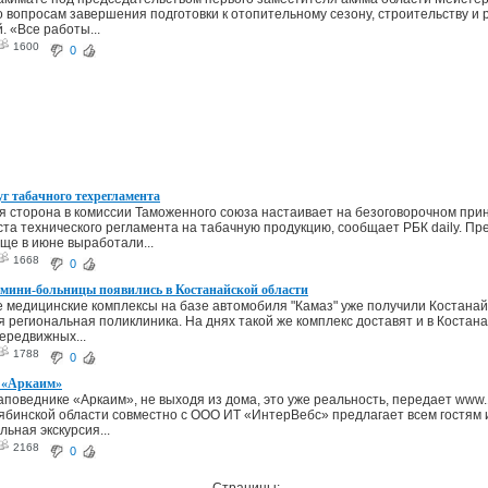
 вопросам завершения подготовки к отопительному сезону, строительству и
. «Все работы...
1600
0
г табачного техрегламента
я сторона в комиссии Таможенного союза настаивает на безоговорочном при
ста технического регламента на табачную продукцию, сообщает РБК daily. Пр
ще в июне выработали...
1668
0
мини-больницы появились в Костанайской области
медицинские комплексы на базе автомобиля "Камаз" уже получили Костанай
я региональная поликлиника. На днях такой же комплекс доставят и в Костан
передвижных...
1788
0
 «Аркаим»
аповеднике «Аркаим», не выходя из дома, это уже реальность, передает www.
ябинской области совместно с ООО ИТ «ИнтерВебс» предлагает всем гостям 
льная экскурсия...
2168
0