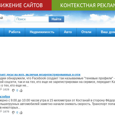
ЫЙ
Найти
Работа
Недвижимость
Авто
Отели
Ваш до
рает досье на всех, включая незарегистрированных в сети
дии обнаружили, что Facebook создает так называемые "теневые профили" - п
ой соцсети, так и на тех, кто еще не зарегистрирован на сервисе, передает K
 тех, кто еще не...
1628
0
октября
ерно с 9.00 до 10.00 часов утра в 15 километрах от Костанай в сторону Фёдо
ольшегрузных автомобилей заметно начали снижать скорость. Транспорт поп
в некоторых...
1676
0