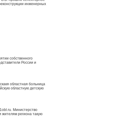
 реконструкции инженерных
нятии собственного
едставители России и
скакя областная больница
айскую областную детскую
1obl.ru. Министерство
и жителям региона такую