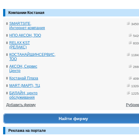
Компании Костаная
SMARTSITE,
3450
Интернет-компания
НПО АКСОН, ТОО
542
RELAX KST
833
(РЕЛАКС)
КОСТАНАЙШИНСЕРВИС,
1184
ТОО
АКСОН, Сервис
266
Центр
Костанай Плаза
409
MART (МАРТ), ТЦ
1320
БИЛАЙН, центр
1225
обслуживания
Добавить фирму
Рубрик
Найти фирму
Реклама на портале