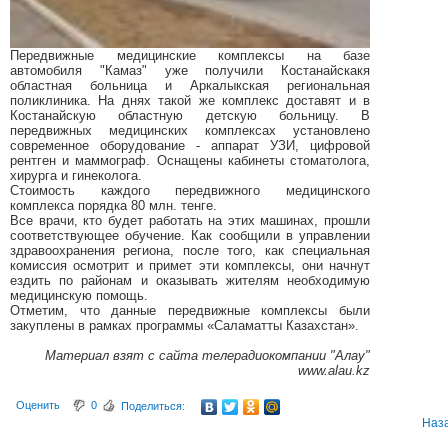
Передвижные медицинские комплексы на базе
автомобиля "Камаз" уже получили Костанайскакя
областная больница и Аркалыкская региональная
поликлиника. На днях такой же комплекс доставят и в
Костанайскую областную детскую больницу. В
передвижных медицинских комплексах установлено
современное оборудование - аппарат УЗИ, цифровой
рентген и маммограф. Оснащены кабинеты стоматолога,
хирурга и гинеколога.
Стоимость каждого передвижного медицинского
комплекса порядка 80 млн. тенге.
Все врачи, кто будет работать на этих машинах, прошли
соответствующее обучение. Как сообщили в управлении
здравоохранения региона, после того, как специальная
комиссия осмотрит и примет эти комплексы, они начнут
ездить по районам и оказывать жителям необходимую
медицинскую помощь.
Отметим, что данные передвижные комплексы были
закуплены в рамках программы «Саламатты Казахстан».
Материал взят с сайта телерадиокомпании "Алау"
www.alau.kz
Оценить
0
Поделиться:
Наз