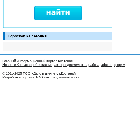
Гороскоп на сегодня
Главный информационный портал Костаная
Новости Костаная
,
объявления
,
авто
,
недвижимость
,
работа
,
афиша
,
форум
...
© 2011-2025 ТОО «Дело в шляпе», г.Костанай
Разработка портала ТОО «Аксон»
,
www.axon.kz