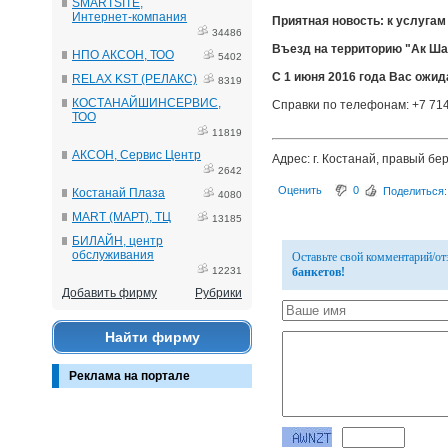
SMARTSITE,
Интернет-компания
Приятная новость: к услугам
34486
Въезд на территорию "Ак Ша
НПО АКСОН, ТОО
5402
С 1 июня 2016 года Вас ожид
RELAX KST (РЕЛАКС)
8319
КОСТАНАЙШИНСЕРВИС,
Справки по телефонам: +7 714
ТОО
11819
АКСОН, Сервис Центр
Адрес: г. Костанай, правый бе
2642
Оценить
0
Поделиться:
Костанай Плаза
4080
MART (МАРТ), ТЦ
13185
БИЛАЙН, центр
обслуживания
Оставьте свой комментарий/о
12231
банкетов!
Добавить фирму
Рубрики
Найти фирму
Реклама на портале