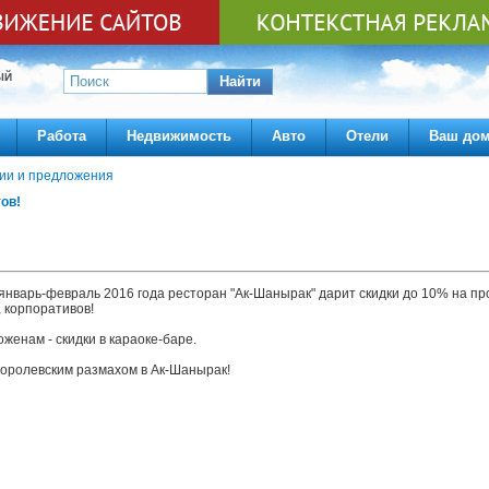
ЫЙ
Найти
Работа
Недвижимость
Авто
Отели
Ваш до
ии и предложения
ов!
 январь-февраль 2016 года ресторан "Ак-Шанырак" дарит скидки до 10% на пр
, корпоративов!
женам - скидки в караоке-баре.
королевским размахом в Ак-Шанырак!