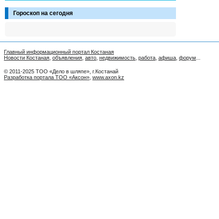
Гороскоп на сегодня
Главный информационный портал Костаная
Новости Костаная
,
объявления
,
авто
,
недвижимость
,
работа
,
афиша
,
форум
...
© 2011-2025 ТОО «Дело в шляпе», г.Костанай
Разработка портала ТОО «Аксон»
,
www.axon.kz