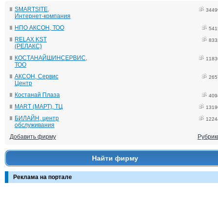
SMARTSITE,
3449
Интернет-компания
НПО АКСОН, ТОО
541
RELAX KST
833
(РЕЛАКС)
КОСТАНАЙШИНСЕРВИС,
1183
ТОО
АКСОН, Сервис
265
Центр
Костанай Плаза
409
MART (МАРТ), ТЦ
1319
БИЛАЙН, центр
1224
обслуживания
Добавить фирму
Рубрик
Найти фирму
Реклама на портале