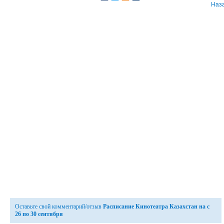
Наз
Оставьте свой комментарий/отзыв
Расписание Кинотеатра Казахстан на с
26 по 30 сентября