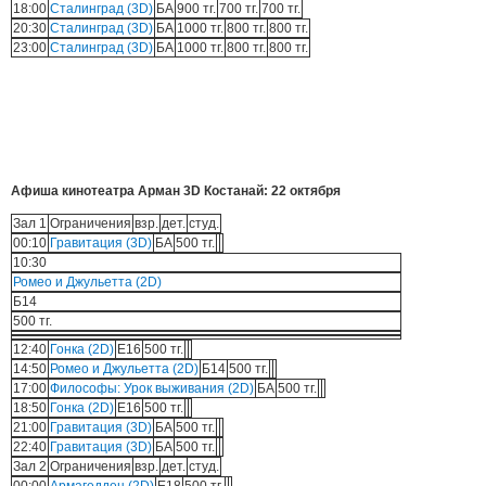
18:00
Сталинград (3D)
БА
900 тг.
700 тг.
700 тг.
20:30
Сталинград (3D)
БА
1000 тг.
800 тг.
800 тг.
23:00
Сталинград (3D)
БА
1000 тг.
800 тг.
800 тг.
Афиша кинотеатра Арман 3D Костанай: 22 октября
Зал 1
Ограничения
взр.
дет.
студ.
00:10
Гравитация (3D)
БА
500 тг.
10:30
Ромео и Джульетта (2D)
Б14
500 тг.
12:40
Гонка (2D)
E16
500 тг.
14:50
Ромео и Джульетта (2D)
Б14
500 тг.
17:00
Философы: Урок выживания (2D)
БА
500 тг.
18:50
Гонка (2D)
E16
500 тг.
21:00
Гравитация (3D)
БА
500 тг.
22:40
Гравитация (3D)
БА
500 тг.
Зал 2
Ограничения
взр.
дет.
студ.