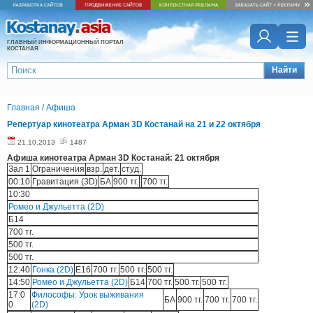
ГЛАВНЫЙ ИНФОРМАЦИОННЫЙ ПОРТАЛ
КОСТАНАЯ
Найти
Главная
/
Афиша
Репертуар кинотеатра Арман 3D Костанай на 21 и 22 октября
21.10.2013
1487
Афиша кинотеатра Арман 3D Костанай: 21 октября
Зал 1
Ограничения
взр.
дет.
студ.
00:10
Гравитация (3D)
БА
900 тг.
700 тг.
10:30
Ромео и Джульетта (2D)
Б14
700 тг.
500 тг.
500 тг.
12:40
Гонка (2D)
E16
700 тг.
500 тг.
500 тг.
14:50
Ромео и Джульетта (2D)
Б14
700 тг.
500 тг.
500 тг.
17:0
Философы: Урок выживания
БА
900 тг.
700 тг.
700 тг.
0
(2D)