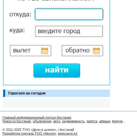
Гороскоп на сегодня
Главный информационный портал Костаная
Новости Костаная
,
объявления
,
авто
,
недвижимость
,
работа
,
афиша
,
форум
...
© 2011-2025 ТОО «Дело в шляпе», г.Костанай
Разработка портала ТОО «Аксон»
,
www.axon.kz