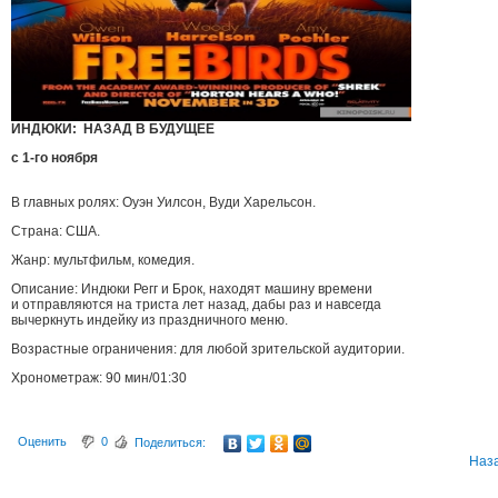
ИНДЮКИ: НАЗАД В БУДУЩЕЕ
с 1-го ноября
В главных ролях: Оуэн Уилсон, Вуди Харельсон.
Страна: США.
Жанр: мультфильм, комедия.
Описание: Индюки Регг и Брок, находят машину времени
и отправляются на триста лет назад, дабы раз и навсегда
вычеркнуть индейку из праздничного меню.
Возрастные ограничения: для любой зрительской аудитории.
Хронометраж: 90 мин/01:30
Оценить
0
Поделиться:
Наз