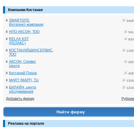
Компании Костаная
SMARTSITE,
3449
Интернет-компания
НПО АКСОН, ТОО
541
RELAX KST
833
(РЕЛАКС)
КОСТАНАЙШИНСЕРВИС,
1183
ТОО
АКСОН, Сервис
265
Центр
Костанай Плаза
409
MART (МАРТ), ТЦ
1319
БИЛАЙН, центр
1224
обслуживания
Добавить фирму
Рубрик
Найти фирму
Реклама на портале