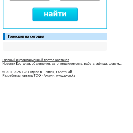
Гороскоп на сегодня
Главный информационный портал Костаная
Новости Костаная
,
объявления
,
авто
,
недвижимость
,
работа
,
афиша
,
форум
...
© 2011-2025 ТОО «Дело в шляпе», г.Костанай
Разработка портала ТОО «Аксон»
,
www.axon.kz