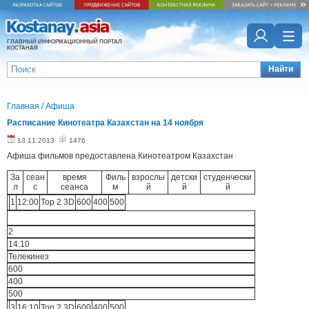
ГЛАВНЫЙ ИНФОРМАЦИОННЫЙ ПОРТАЛ
КОСТАНАЯ
Найти
Главная
/
Афиша
Расписание Кинотеатра Казахстан на 14 ноября
13.11.2013
1476
Афиша фильмов предоставлена Кинотеатром Казахстан
За
сеан
время
Филь
взрослы
детски
студенчески
л
с
сеанса
м
й
й
й
1
12:00
Тор 2 3D
600
400
500
2
14:10
Телекинез
600
400
500
3
16:10
Тор 2 3D
600
400
500