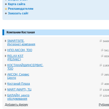
Карта сайта
Рекламодателям
Заказать сайт
Компании Костаная
SMARTSITE,
3449
Интернет-компания
НПО АКСОН, ТОО
541
RELAX KST
833
(РЕЛАКС)
КОСТАНАЙШИНСЕРВИС,
1183
ТОО
АКСОН, Сервис
265
Центр
Костанай Плаза
408
MART (МАРТ), ТЦ
1319
БИЛАЙН, центр
1224
обслуживания
Добавить фирму
Рубрик