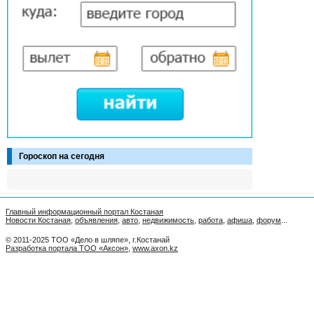
Гороскоп на сегодня
Главный информационный портал Костаная
Новости Костаная
,
объявления
,
авто
,
недвижимость
,
работа
,
афиша
,
форум
...
© 2011-2025 ТОО «Дело в шляпе», г.Костанай
Разработка портала ТОО «Аксон»
,
www.axon.kz