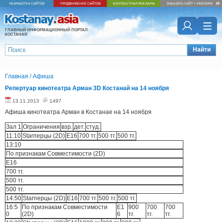
ГЛАВНЫЙ ИНФОРМАЦИОННЫЙ ПОРТАЛ
КОСТАНАЯ
Найти
Главная
/
Афиша
Репертуар кинотеатра Арман 3D Костанай на 14 ноября
13.11.2013
1497
Афиша кинотеатра Арман в Костанае на 14 ноября
Зал 1
Ограничения
взр.
дет.
студ.
11:10
Starперцы (2D)
E16
700 тг.
500 тг.
500 тг.
13:10
По признакам Cовместимости (2D)
E16
700 тг.
500 тг.
500 тг.
14:50
Starперцы (2D)
E16
700 тг.
500 тг.
500 тг.
16:5
По признакам Cовместимости
E1
900
700
700
0
(2D)
6
тг.
тг.
тг.