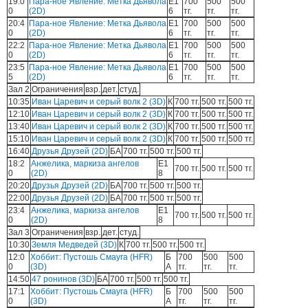
19:0
Пара-ное Явление: Метка Дьявола
E1
700
500
500
0
(2D)
6
тг.
тг.
тг.
20:4
Пара-ное Явление: Метка Дьявола
E1
700
500
500
0
(2D)
6
тг.
тг.
тг.
22:2
Пара-ное Явление: Метка Дьявола
E1
700
500
500
0
(2D)
6
тг.
тг.
тг.
23:5
Пара-ное Явление: Метка Дьявола
E1
700
500
500
5
(2D)
6
тг.
тг.
тг.
Зал 2
Ограничения
взр.
дет.
студ.
10:35
Иван Царевич и серый волк 2 (3D)
К
700 тг.
500 тг.
500 тг.
12:10
Иван Царевич и серый волк 2 (3D)
К
700 тг.
500 тг.
500 тг.
13:40
Иван Царевич и серый волк 2 (3D)
К
700 тг.
500 тг.
500 тг.
15:10
Иван Царевич и серый волк 2 (3D)
К
700 тг.
500 тг.
500 тг.
16:40
Друзья Друзей (2D)
БА
700 тг.
500 тг.
500 тг.
18:2
Анжелика, маркиза ангелов
Е1
700 тг.
500 тг.
500 тг.
0
(2D)
8
20:20
Друзья Друзей (2D)
БА
700 тг.
500 тг.
500 тг.
22:00
Друзья Друзей (2D)
БА
700 тг.
500 тг.
500 тг.
23:4
Анжелика, маркиза ангелов
Е1
700 тг.
500 тг.
500 тг.
0
(2D)
8
Зал 3
Ограничения
взр.
дет.
студ.
10:30
Земля Медведей (3D)
К
700 тг.
500 тг.
500 тг.
12:0
Хоббит: Пустошь Смауга (HFR)
Б
700
500
500
0
(3D)
А
тг.
тг.
тг.
14:50
47 ронинов (3D)
БА
700 тг.
500 тг.
500 тг.
17:1
Хоббит: Пустошь Смауга (HFR)
Б
700
500
500
0
(3D)
А
тг.
тг.
тг.