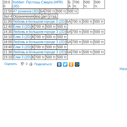
20:0
Хоббит: Пустошь Смауга (HFR)
Б
700
500
500
0
(3D)
А
тг.
тг.
тг.
22:50
47 ронинов (3D)
БА
700 тг.
500 тг.
500 тг.
Зал 4
Ограничения
взр.
дет.
студ.
11:00
Любовь в большом городе 3 (2D)
БА
700 тг.
500 тг.
500 тг.
12:40
Ёлки 3 (2D)
К
700 тг.
500 тг.
500 тг.
14:30
Любовь в большом городе 3 (2D)
БА
700 тг.
500 тг.
500 тг.
16:10
Ёлки 3 (2D)
К
700 тг.
500 тг.
500 тг.
18:00
Любовь в большом городе 3 (2D)
БА
700 тг.
500 тг.
500 тг.
19:40
Ёлки 3 (2D)
К
700 тг.
500 тг.
500 тг.
21:30
Любовь в большом городе 3 (2D)
БА
700 тг.
500 тг.
500 тг.
23:10
Ёлки 3 (2D)
К
700 тг.
500 тг.
500 тг.
Оценить
0
Поделиться:
Наз