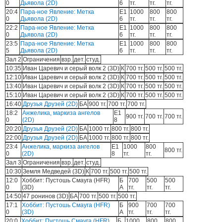
0
Дьявола (2D)
6
тг.
тг.
тг.
20:4
Пара-ное Явление: Метка
E1
1000
800
800
0
Дьявола (2D)
6
тг.
тг.
тг.
22:2
Пара-ное Явление: Метка
E1
1000
800
800
0
Дьявола (2D)
6
тг.
тг.
тг.
23:5
Пара-ное Явление: Метка
E1
1000
800
800
5
Дьявола (2D)
6
тг.
тг.
тг.
Зал 2
Ограничения
взр.
дет.
студ.
10:35
Иван Царевич и серый волк 2 (3D)
К
700 тг.
500 тг.
500 тг.
12:10
Иван Царевич и серый волк 2 (3D)
К
700 тг.
500 тг.
500 тг.
13:40
Иван Царевич и серый волк 2 (3D)
К
700 тг.
500 тг.
500 тг.
15:10
Иван Царевич и серый волк 2 (3D)
К
700 тг.
500 тг.
500 тг.
16:40
Друзья Друзей (2D)
БА
900 тг.
700 тг.
700 тг.
18:2
Анжелика, маркиза ангелов
Е1
900 тг.
700 тг.
700 тг.
0
(2D)
8
20:20
Друзья Друзей (2D)
БА
1000 тг.
800 тг.
800 тг.
22:00
Друзья Друзей (2D)
БА
1000 тг.
800 тг.
800 тг.
23:4
Анжелика, маркиза ангелов
Е1
1000
800
800 тг.
0
(2D)
8
тг.
тг.
Зал 3
Ограничения
взр.
дет.
студ.
10:30
Земля Медведей (3D)
К
700 тг.
500 тг.
500 тг.
12:0
Хоббит: Пустошь Смауга (HFR)
Б
700
500
500
0
(3D)
А
тг.
тг.
тг.
14:50
47 ронинов (3D)
БА
700 тг.
500 тг.
500 тг.
17:1
Хоббит: Пустошь Смауга (HFR)
Б
900
700
700
0
(3D)
А
тг.
тг.
тг.
20:0
Хоббит: Пустошь Смауга (HFR)
Б
1000
800
800