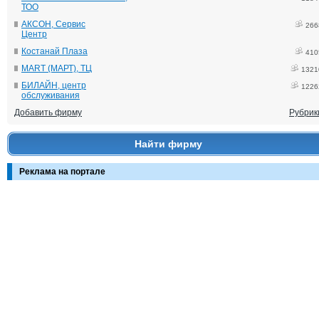
ТОО
АКСОН, Сервис
266
Центр
Костанай Плаза
410
MART (МАРТ), ТЦ
1321
БИЛАЙН, центр
1226
обслуживания
Добавить фирму
Рубрик
Найти фирму
Реклама на портале