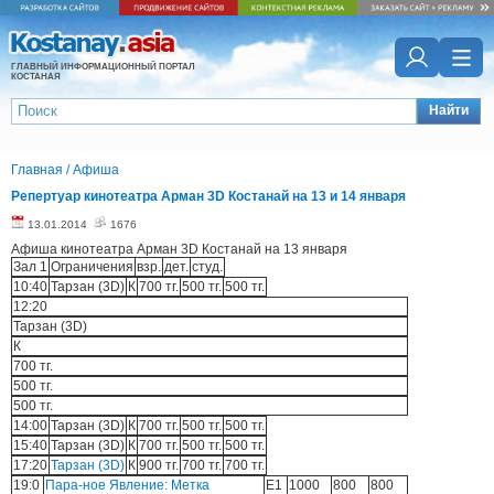
ГЛАВНЫЙ ИНФОРМАЦИОННЫЙ ПОРТАЛ
КОСТАНАЯ
Найти
Главная
/
Афиша
Репертуар кинотеатра Арман 3D Костанай на 13 и 14 января
13.01.2014
1676
Афиша кинотеатра Арман 3D Костанай на 13 января
Зал 1
Ограничения
взр.
дет.
студ.
10:40
Тарзан (3D)
К
700 тг.
500 тг.
500 тг.
12:20
Тарзан (3D)
К
700 тг.
500 тг.
500 тг.
14:00
Тарзан (3D)
К
700 тг.
500 тг.
500 тг.
15:40
Тарзан (3D)
К
700 тг.
500 тг.
500 тг.
17:20
Тарзан (3D)
К
900 тг.
700 тг.
700 тг.
19:0
Пара-ное Явление: Метка
E1
1000
800
800