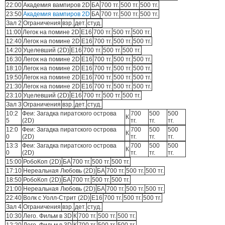
22:00
Академия вампиров 2D
БА
700 тг.
500 тг.
500 тг.
23:50
Академия вампиров 2D
БА
700 тг.
500 тг.
500 тг.
Зал 2
Ограничения
взр.
дет.
студ.
11:00
Легок на помине 2D
E16
700 тг.
500 тг.
500 тг.
12:40
Легок на помине 2D
E16
700 тг.
500 тг.
500 тг.
14:20
Уцелевший (2D)
E16
700 тг.
500 тг.
500 тг.
16:30
Легок на помине 2D
E16
700 тг.
500 тг.
500 тг.
18:10
Легок на помине 2D
E16
700 тг.
500 тг.
500 тг.
19:50
Легок на помине 2D
E16
700 тг.
500 тг.
500 тг.
21:30
Легок на помине 2D
E16
700 тг.
500 тг.
500 тг.
23:10
Уцелевший (2D)
E16
700 тг.
500 тг.
500 тг.
Зал 3
Ограничения
взр.
дет.
студ.
10:2
Феи: Загадка пиратского острова
700
500
500
К
5
(2D)
тг.
тг.
тг.
12:0
Феи: Загадка пиратского острова
700
500
500
К
0
(2D)
тг.
тг.
тг.
13:3
Феи: Загадка пиратского острова
700
500
500
К
0
(2D)
тг.
тг.
тг.
15:00
РобоКоп (2D)
БА
700 тг.
500 тг.
500 тг.
17:10
Нереальная Любовь (2D)
БА
700 тг.
500 тг.
500 тг.
18:50
РобоКоп (2D)
БА
700 тг.
500 тг.
500 тг.
21:00
Нереальная Любовь (2D)
БА
700 тг.
500 тг.
500 тг.
22:40
Волк с Уолл-Стрит (2D)
E16
700 тг.
500 тг.
500 тг.
Зал 4
Ограничения
взр.
дет.
студ.
10:30
Лего. Фильм в 3D
К
700 тг.
500 тг.
500 тг.