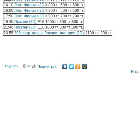
14:10
Лего. Фильм в 3D
К
800 тг.
500 тг.
600 тг.
16:00
Лего. Фильм в 3D
К
800 тг.
500 тг.
600 тг.
17:50
Лего. Фильм в 3D
К
900 тг.
700 тг.
700 тг.
19:40
Помпеи (3D)
E16
1000 тг.
800 тг.
800 тг.
21:40
Помпеи (3D)
E16
1000 тг.
800 тг.
800 тг.
23:55
300 спартанцев: Расцвет империи (2D)
1100 тг.
900 тг.
Оценить
0
Поделиться:
Наз