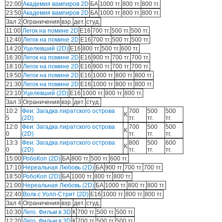
22:00
Академия вампиров 2D
БА
1000 тг.
800 тг.
800 тг.
23:50
Академия вампиров 2D
БА
1000 тг.
800 тг.
800 тг.
Зал 2
Ограничения
взр.
дет.
студ.
11:00
Легок на помине 2D
E16
700 тг.
500 тг.
500 тг.
12:40
Легок на помине 2D
E16
700 тг.
500 тг.
500 тг.
14:20
Уцелевший (2D)
E16
800 тг.
500 тг.
600 тг.
16:30
Легок на помине 2D
E16
900 тг.
700 тг.
700 тг.
18:10
Легок на помине 2D
E16
900 тг.
700 тг.
700 тг.
19:50
Легок на помине 2D
E16
1000 тг.
800 тг.
800 тг.
21:30
Легок на помине 2D
E16
1000 тг.
800 тг.
800 тг.
23:10
Уцелевший (2D)
E16
1000 тг.
800 тг.
800 тг.
Зал 3
Ограничения
взр.
дет.
студ.
10:2
Феи: Загадка пиратского острова
700
500
500
К
5
(2D)
тг.
тг.
тг.
12:0
Феи: Загадка пиратского острова
700
500
500
К
0
(2D)
тг.
тг.
тг.
13:3
Феи: Загадка пиратского острова
800
500
600
К
0
(2D)
тг.
тг.
тг.
15:00
РобоКоп (2D)
БА
800 тг.
500 тг.
600 тг.
17:10
Нереальная Любовь (2D)
БА
900 тг.
700 тг.
700 тг.
18:50
РобоКоп (2D)
БА
1000 тг.
800 тг.
800 тг.
21:00
Нереальная Любовь (2D)
БА
1000 тг.
800 тг.
800 тг.
22:40
Волк с Уолл-Стрит (2D)
E16
1000 тг.
800 тг.
800 тг.
Зал 4
Ограничения
взр.
дет.
студ.
10:30
Лего. Фильм в 3D
К
700 тг.
500 тг.
500 тг.
12:20
Лего. Фильм в 3D
К
700 тг.
500 тг.
500 тг.