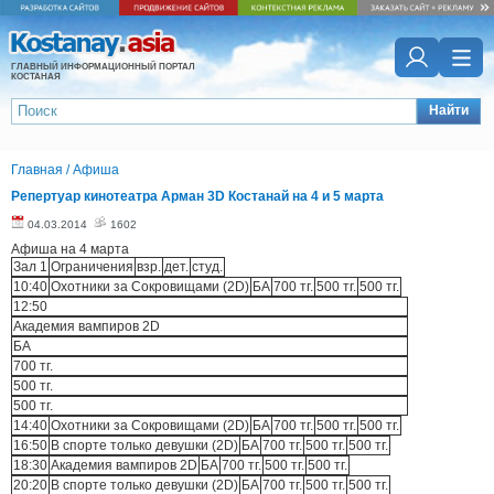
ГЛАВНЫЙ ИНФОРМАЦИОННЫЙ ПОРТАЛ
КОСТАНАЯ
Найти
Главная
/
Афиша
Репертуар кинотеатра Арман 3D Костанай на 4 и 5 марта
04.03.2014
1602
Афиша на 4 марта
Зал 1
Ограничения
взр.
дет.
студ.
10:40
Охотники за Cокровищами (2D)
БА
700 тг.
500 тг.
500 тг.
12:50
Академия вампиров 2D
БА
700 тг.
500 тг.
500 тг.
14:40
Охотники за Cокровищами (2D)
БА
700 тг.
500 тг.
500 тг.
16:50
В спорте только девушки (2D)
БА
700 тг.
500 тг.
500 тг.
18:30
Академия вампиров 2D
БА
700 тг.
500 тг.
500 тг.
20:20
В спорте только девушки (2D)
БА
700 тг.
500 тг.
500 тг.