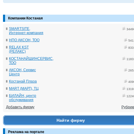
Компании Костаная
SMARTSITE,
3449
Интернет-компания
НПО АКСОН, ТОО
541
RELAX KST
833
(РЕЛАКС)
КОСТАНАЙШИНСЕРВИС,
1183
ТОО
АКСОН, Сервис
265
Центр
Костанай Плаза
409
MART (МАРТ), ТЦ
1319
БИЛАЙН, центр
1224
обслуживания
Добавить фирму
Рубрик
Найти фирму
Реклама на портале