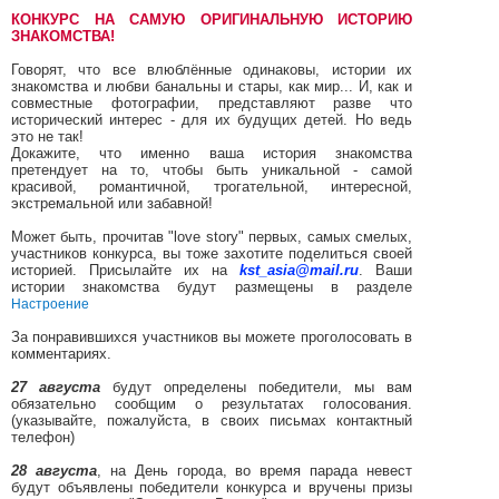
КОНКУРС НА САМУЮ ОРИГИНАЛЬНУЮ ИСТОРИЮ
ЗНАКОМСТВА!
Говорят, что все влюблённые одинаковы, истории их
знакомства и любви банальны и стары, как мир... И, как и
совместные фотографии, представляют разве что
исторический интерес - для их будущих детей. Но ведь
это не так!
Докажите, что именно ваша история знакомства
претендует на то, чтобы быть уникальной - самой
красивой, романтичной, трогательной, интересной,
экстремальной или забавной!
Может быть, прочитав "love story" первых, самых смелых,
участников конкурса, вы тоже захотите поделиться своей
историей.
Присылайте их на
kst_asia@mail.ru
.
Ваши
истории знакомства будут размещены в разделе
Настроение
За понравившихся участников вы можете проголосовать в
комментариях.
27 августа
будут определены победители, мы вам
обязательно сообщим о результатах голосования.
(указывайте, пожалуйста, в своих письмах контактный
телефон)
28 августа
, на День города, во время парада невест
будут объявлены победители конкурса и вручены призы