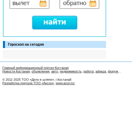
Гороскоп на сегодня
Главный информационный портал Костаная
Новости Костаная
,
объявления
,
авто
,
недвижимость
,
работа
,
афиша
,
форум
...
© 2011-2025 ТОО «Дело в шляпе», г.Костанай
Разработка портала ТОО «Аксон»
,
www.axon.kz