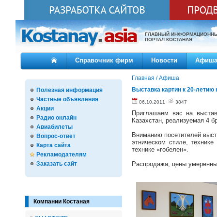
ГЛАВНЫЙ ИНФОРМАЦИОНН
ПОРТАЛ КОСТАНАЯ
Справочник фирм
Новости
Афиш
Главная
/
Афиша
Выставка картин к 20-летию
Полезная информация
Частные объявления
06.10.2011
3847
Акции
Приглашаем вас на выстав
Радио онлайн
Казахстан, реализуемая 4 б
Авиабилеты
Вниманию посетителей выста
Вопрос-ответ
этническом стиле, технике
Карта сайта
технике «гобелен».
Рекламодателям
Заказать сайт
Распродажа, цены умеренны
Компании Костаная