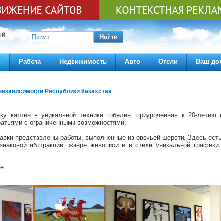
ЫЙ
Найти
а
Работа
Недвижимость
Авто
Отели
Ваш до
 независимости Республики Казахстан
ку картин в уникальной технике гобелен, приуроченная к 20-летию 
ратьями с ограниченными возможностями.
вки представлены работы, выполненные из овечьей шерсти. Здесь есть
 знаковой абстракции, жанре живописи и в стиле уникальной графики
е.