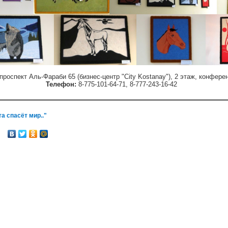
проспект Аль-Фараби 65 (бизнес-центр "City Kostanay"), 2 этаж, конферен
Телефон:
8-775-101-64-71, 8-777-243-16-42
а спасёт мир.."