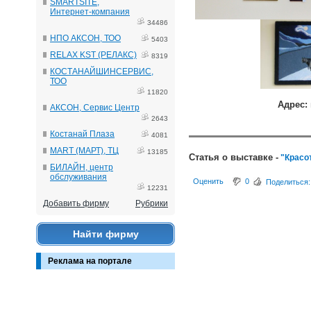
SMARTSITE,
Интернет-компания
34486
НПО АКСОН, ТОО
5403
RELAX KST (РЕЛАКС)
8319
КОСТАНАЙШИНСЕРВИС,
ТОО
11820
Адрес:
АКСОН, Сервис Центр
2643
Костанай Плаза
4081
MART (МАРТ), ТЦ
13185
Статья о выставке -
"Красот
БИЛАЙН, центр
обслуживания
Оценить
0
Поделиться:
12231
Добавить фирму
Рубрики
Найти фирму
Реклама на портале