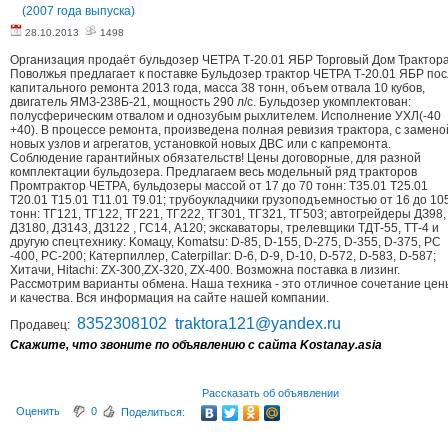
(2007 года выпуска)
28.10.2013
1498
Организация продаёт бульдозер ЧЕТРА Т-20.01 ЯБР Торговый Дом Трактор
Поволжья предлагает к поставке Бульдозер трактор ЧЕТРА Т-20.01 ЯБР по
капитального ремонта 2013 года, масса 38 тонн, объем отвала 10 кубов,
двигатель ЯМЗ-238Б-21, мощность 290 л/с. Бульдозер укомплектован:
полусферическим отвалом и однозубым рыхлителем. Исполнение УХЛ(-40
+40). В процессе ремонта, произведена полная ревизия трактора, с замено
новых узлов и агрегатов, установкой новых ДВС или с капремонта.
Соблюдение гарантийных обязательств! Цены договорные, для разной
комплектации бульдозера. Предлагаем весь модельный ряд тракторов
Промтрактор ЧЕТРА, бульдозеры массой от 17 до 70 тонн: Т35.01 Т25.01
Т20.01 Т15.01 Т11.01 Т9.01; трубоукладчики грузоподъемностью от 16 до 10
тонн: ТГ121, ТГ122, ТГ221, ТГ222, ТГ301, ТГ321, ТГ503; автогрейдеры ДЗ98,
ДЗ180, ДЗ143, ДЗ122 , ГС14, А120; экскаваторы, трелевщики ТДТ-55, ТТ-4 и
другую спецтехнику: Koмацу, Komatsu: D-85, D-155, D-275, D-355, D-375, PC
-400, PC-200; Катерпиллер, Caterpillar: D-6, D-9, D-10, D-572, D-583, D-587;
Хитачи, Hitachi: ZX-300,ZX-320, ZX-400. Возможна поставка в лизинг.
Рассмотрим варианты обмена. Наша техника - это отличное сочетание цен
и качества. Вся информация на сайте нашей компании.
8352308102 traktora121@yandex.ru
Продавец:
Скажите, что звоните по объявлению с сайта Kostanay.asia
Рассказать об объявлении
Оценить
0
Поделиться: