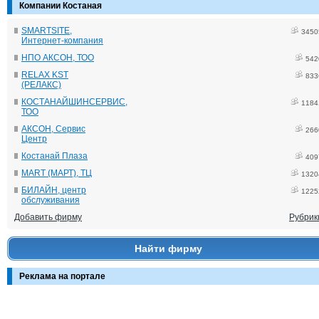
Компании Костаная
SMARTSITE,
3450
Интернет-компания
НПО АКСОН, ТОО
542
RELAX KST
833
(РЕЛАКС)
КОСТАНАЙШИНСЕРВИС,
1184
ТОО
АКСОН, Сервис
266
Центр
Костанай Плаза
409
MART (МАРТ), ТЦ
1320
БИЛАЙН, центр
1225
обслуживания
Добавить фирму
Рубрик
Найти фирму
Реклама на портале