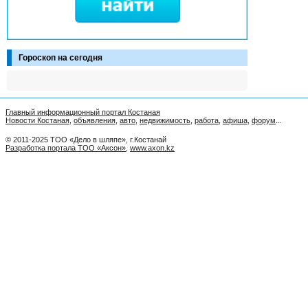
Гороскоп на сегодня
Главный информационный портал Костаная
Новости Костаная
,
объявления
,
авто
,
недвижимость
,
работа
,
афиша
,
форум
...
© 2011-2025 ТОО «Дело в шляпе», г.Костанай
Разработка портала ТОО «Аксон»
,
www.axon.kz