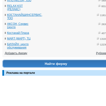
НПО АКСОН, ТОО
540
RELAX KST
831
(РЕЛАКС)
КОСТАНАЙШИНСЕРВИС,
1181
ТОО
АКСОН, Сервис
263
Центр
Костанай Плаза
407
MART (МАРТ), ТЦ
1318
БИЛАЙН, центр
1223
обслуживания
Добавить фирму
Рубрик
Найти фирму
Реклама на портале