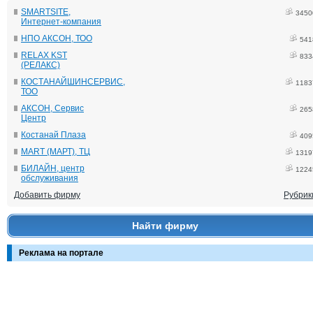
SMARTSITE,
3450
Интернет-компания
НПО АКСОН, ТОО
541
RELAX KST
833
(РЕЛАКС)
КОСТАНАЙШИНСЕРВИС,
1183
ТОО
АКСОН, Сервис
265
Центр
Костанай Плаза
409
MART (МАРТ), ТЦ
1319
БИЛАЙН, центр
1224
обслуживания
Добавить фирму
Рубрик
Найти фирму
Реклама на портале