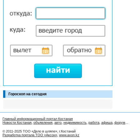
Гороскоп на сегодня
Главный информационный портал Костаная
Новости Костаная
,
объявления
,
авто
,
недвижимость
,
работа
,
афиша
,
форум
...
© 2011-2025 ТОО «Дело в шляпе», г.Костанай
Разработка портала ТОО «Аксон»
,
www.axon.kz