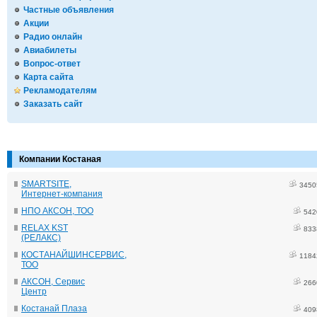
Частные объявления
Акции
Радио онлайн
Авиабилеты
Вопрос-ответ
Карта сайта
Рекламодателям
Заказать сайт
Компании Костаная
SMARTSITE,
3450
Интернет-компания
НПО АКСОН, ТОО
542
RELAX KST
833
(РЕЛАКС)
КОСТАНАЙШИНСЕРВИС,
1184
ТОО
АКСОН, Сервис
266
Центр
Костанай Плаза
409