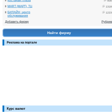
Костанай Плаза
408
MART (МАРТ), ТЦ
1318
БИЛАЙН, центр
1223
обслуживания
Добавить фирму
Рубрик
Найти фирму
Реклама на портале
Курс валют