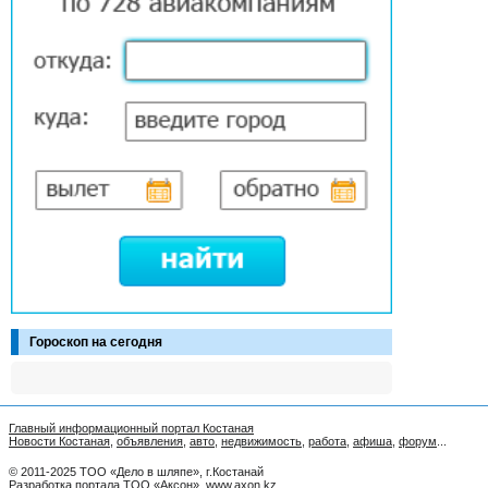
Гороскоп на сегодня
Главный информационный портал Костаная
Новости Костаная
,
объявления
,
авто
,
недвижимость
,
работа
,
афиша
,
форум
...
© 2011-2025 ТОО «Дело в шляпе», г.Костанай
Разработка портала ТОО «Аксон»
,
www.axon.kz